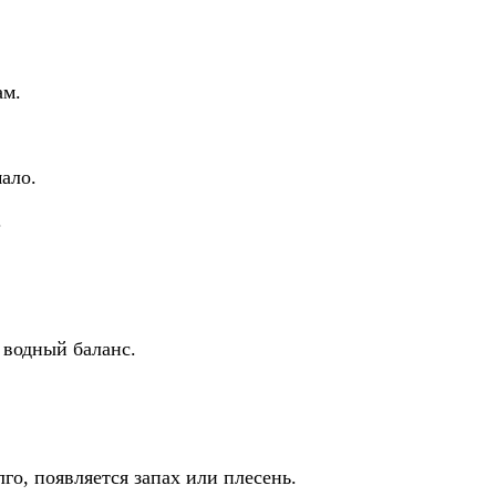
ам.
ало.
.
 водный баланс.
го, появляется запах или плесень.