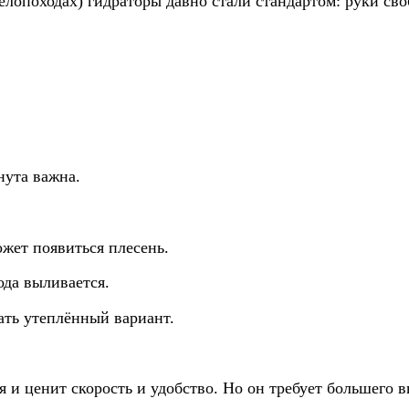
велопоходах) гидраторы давно стали стандартом: руки св
нута важна.
ожет появиться плесень.
ода выливается.
ать утеплённый вариант.
я и ценит скорость и удобство. Но он требует большего в