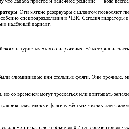
у что давала простое и надёжное решение — вода всегда 
драторы
. Эти мягкие резервуары с шлангом позволяют пит
 особенно спецподразделения и ЧВК. Сегодня гидраторы 
ьно надёжный вариант.
кого и туристического снаряжения. Её история насчитыва
были алюминиевые или стальные фляги. Они прочные, мог
, но со временем могут трескаться или впитывать запахи
улярны пластиковые фляги в жёстких чехлах или с алю
сь алюминиевая фляга объёмом 0,75 л в брезентовом чехл