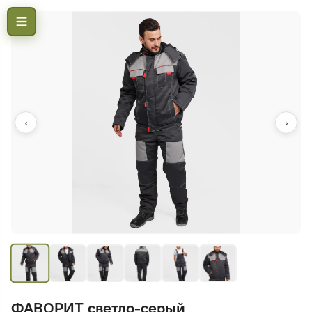
‹
›
ФАВОРИТ светло-серый