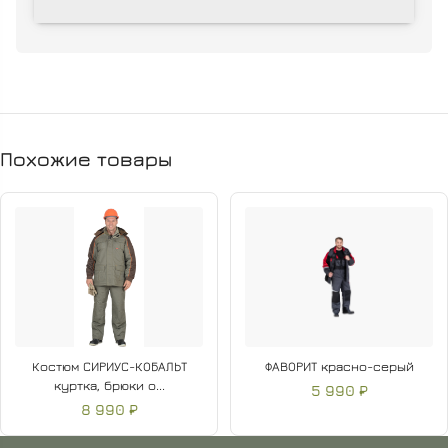
185 см
фото
Параметры модели
103-83-96
на фото (ОГ-ОТ-ОБ)
Материал
таффета
подкладки
Утеплитель
синтепон
Похожие товары
Температурный
от +5 °C до -30 °C
режим
рабочие специальности;
Сфера применения
строительство; производство
Вид застежки
молния; липучка
Количество
8 шт.
карманов
Тип карманов
накладные; прорезные
Костюм СИРИУС-КОБАЛЬТ
ФАВОРИТ красно-серый
Тип рукава
длинные
куртка, брюки о...
5 990 ₽
Опции капюшона
съемный капюшон
8 990 ₽
водоотталкивающий материал;
Особенности