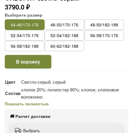
3790.0 ₽
Выберите размер
44-46/170-176
48-50/170-176
48-50/182-188
52-54/170-176
52-54/182-188
56-58/170-176
56-58/182-188
60-62/182-188
В корзину
Цвет
Светло-серый, серый
хлопок 20%; полиэстер 80%; хлопок; хлопковое
Состав
волоконно
Показать полностью
Пол
Мужской
Основная информация
🚚 Расчет доставки
Размер на модели
52
Выбрать
Рост модели на