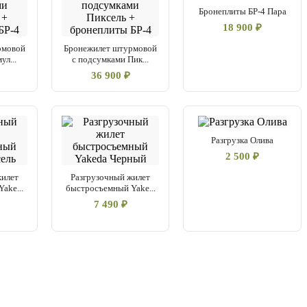
Бронеплиты БР-4 Пара
18 900 ₽
рмовой
Бронежилет штурмовой
ул...
с подсумками Пик...
36 900 ₽
Разгрузка Олива
2 500 ₽
жилет
Разгрузочный жилет
ake...
быстросъемный Yake...
7 490 ₽