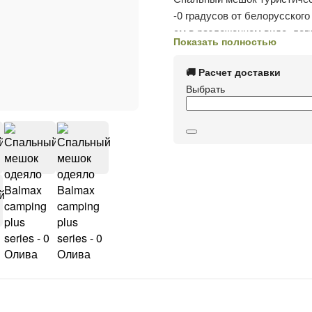
-0 градусов от белорусског
см в разложенном виде, лег
Показать полностью
для демисезонного и зимнего
модель спальника с одним 
🚚 Расчет доставки
можно утянуть и создать к
Выбрать
демисезонный теплый спаль
рыбалки, охоты. Отличный в
молнии согреет вас, если п
материал имеет ветрозащиту
подкладка состоит из приятн
сохраняет тепло. Можно рас
одеяло, которым можно укры
спать. Молния тип 8 с двуст
спальник, находясь внутри 
и воротник для предотвращ
специализированной машине
утеплителя, а также сделае
чехол-мешок с имитацией ко