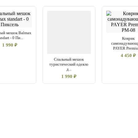
ный мешок Balmax
andart - 0 Пи...
Коврик
самонадувающ
1 990 ₽
PAYER Premium
4 450 ₽
Спальный мешок
туристический одеяло
д...
1 990 ₽