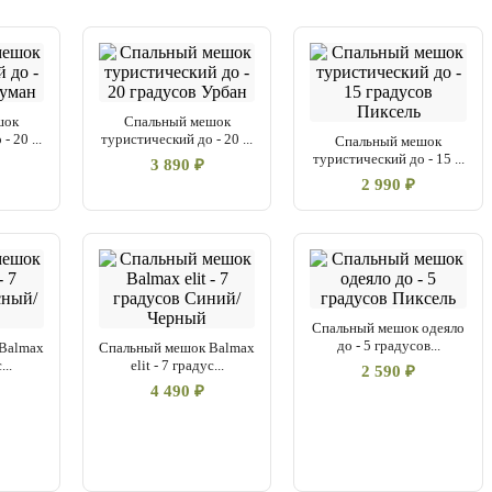
ол мешок с удобной ручкой для переноски. Спальник
енных. Военный спальник для армии России удобен в
маке в сочетании с тентом или без него.
шок
Спальный мешок
 20 ...
туристический до - 20 ...
Спальный мешок
туристический до - 15 ...
3 890 ₽
2 990 ₽
Спальный мешок одеяло
до - 5 градусов...
Balmax
Спальный мешок Balmax
...
elit - 7 градус...
2 590 ₽
4 490 ₽