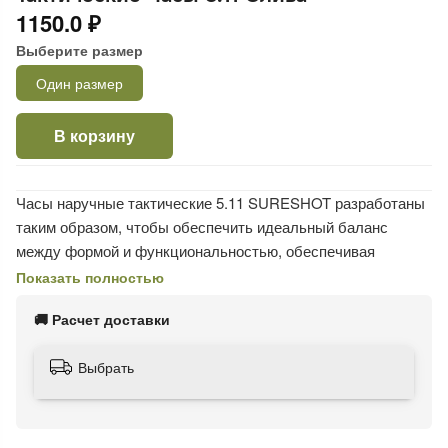
1150.0 ₽
Выберите размер
Один размер
В корзину
Часы наручные тактические 5.11 SURESHOT разработаны
таким образом, чтобы обеспечить идеальный баланс
между формой и функциональностью, обеспечивая
надежную работу и превосходную долговечность в любых
Показать полностью
условиях. В них используются современные материалы и
🚚 Расчет доставки
усовершенствования, позволяющие выдерживать даже
самые суровые условия. Часы идеально подходят для
Выбрать
работы в условиях влажного климата, предлагая полную
функциональность независимо от вашего окружения.