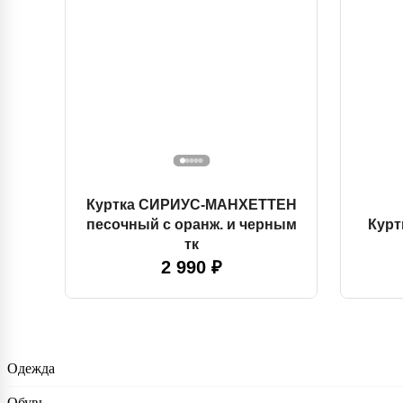
Куртка СИРИУС-МАНХЕТТЕН
песочный с оранж. и черным
Кур
тк
2 990 ₽
Одежда
Обувь