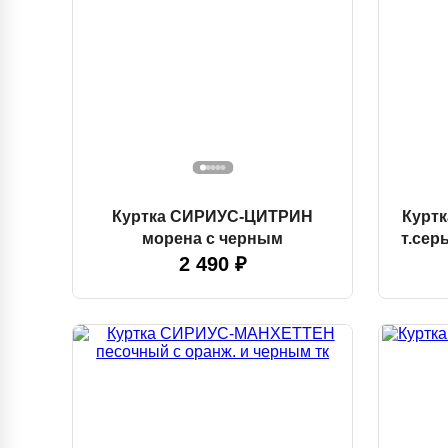
Куртка СИРИУС-ЦИТРИН
Курт
морена с черным
т.сер
2 490 ₽