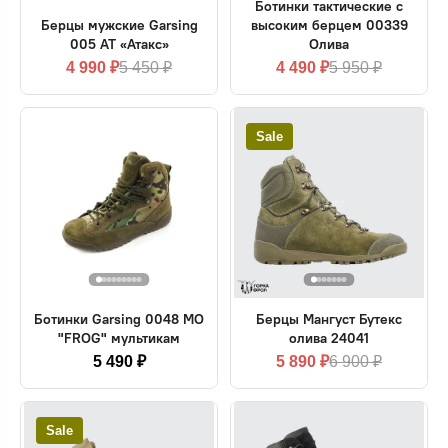
Ботинки тактические с
Берцы мужские Garsing
высоким берцем 00339
005 AT «Атакс»
Олива
4 990 ₽
5 450 ₽
4 490 ₽
5 950 ₽
Sale
Ботинки Garsing 0048 МО
Берцы Мангуст Бутекс
"FROG" мультикам
олива 24041
5 490 ₽
5 890 ₽
6 900 ₽
Sale