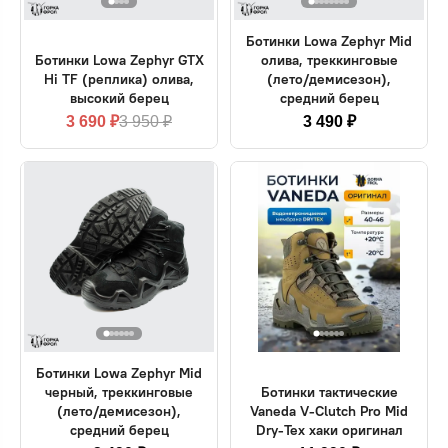
Ботинки Lowa Zephyr Mid
Ботинки Lowa Zephyr GTX
олива, треккинговые
Hi TF (реплика) олива,
(лето/демисезон),
высокий берец
средний берец
3 690 ₽
3 950 ₽
3 490 ₽
Ботинки Lowa Zephyr Mid
черный, треккинговые
Ботинки тактические
(лето/демисезон),
Vaneda V-Clutch Pro Mid
средний берец
Dry-Tex хаки оригинал