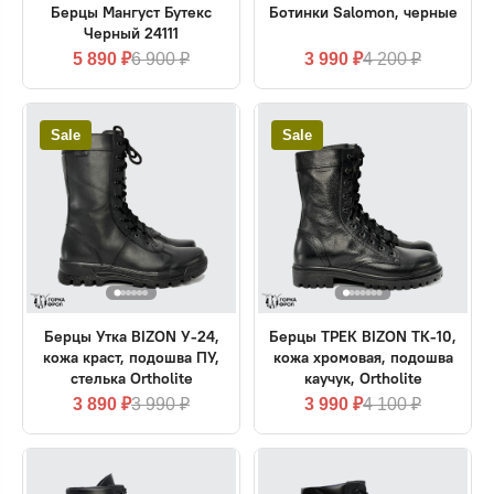
Берцы Мангуст Бутекс
Ботинки Salomon, черные
Черный 24111
5 890 ₽
6 900 ₽
3 990 ₽
4 200 ₽
Sale
Sale
Берцы Утка BIZON У-24,
Берцы ТРЕК BIZON ТК-10,
кожа краст, подошва ПУ,
кожа хромовая, подошва
стелька Ortholite
каучук, Ortholite
3 890 ₽
3 990 ₽
3 990 ₽
4 100 ₽