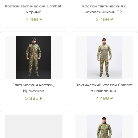
Система «Molly» с 5 рядами строп (левая сторона)
Костюм тактический Combat,
Костюм тактический с
Черный
наколенниками G2...
Регулируемый пояс на липучке
4 490 ₽
3 490 ₽
Карманы:
2 скрытых передних с клапанами
2 передних накладных на бедре (19х14 см)
2 задних накладных
2 боковых (20х16 см)
Тактический костюм,
Тактический костюм Combat
2 голеностопных (17х10 см)
Мультикам
с наколенни...
5 890 ₽
4 490 ₽
Карманы для защитных вставок коленей и голени