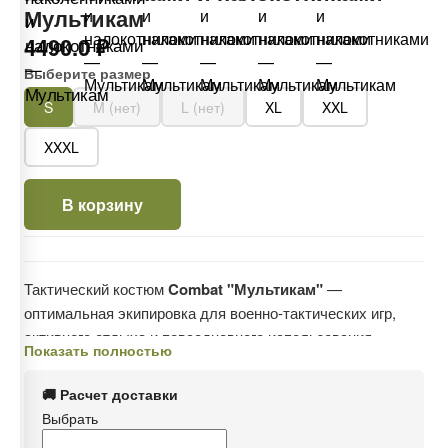
Мультикам
4490.0 ₽
Выберите размер
S
M (нет)
L (нет)
XL
XXL
XXXL
В корзину
Тактический костюм
Combat "Мультикам"
—
оптимальная экипировка для военно-тактических игр,
активного отдыха и повседневного использования.
Показать полностью
Костюм оснащён съемными наколенниками и
налокотниками, которые эффективно защищают колени и
🚚 Расчет доставки
локти от травм, ударов и падений.
Выбрать
Идеален для страйкбола, AIRSOFT, охоты, рыбалки,