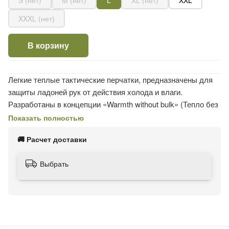
S (нет)
M (нет)
L
XL (нет)
XXL
XXXL (нет)
В корзину
Легкие теплые тактические перчатки, предназначены для
защиты ладоней рук от действия холода и влаги.
Разработаны в концепции «Warmth without bulk» (Тепло без
громоздкости) Применение революционного оригинального
Показать полностью
материала Thinsulate фирмы 3M позволило значительно
🚚 Расчет доставки
улучшить эксплуатационные качества перчаток:
Выбрать
• Малый вес (всего 120г);
• Хорошие теплоизоляционные свойства;
• Защита ладоней от промокания;