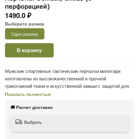
перфорацией)
1490.0 ₽
Выберите размер
Один размер
В корзину
Мужские спортивные тактические перчатки милитари
изготовлены из высококачественной и прочной
трикотажной ткани и искусственной замши с защитой для
рук и пальцев с велкро липучкой с двойной застежкой с
Показать полностью
рисунком с противоскользящей
🚚 Расчет доставки
Выбрать