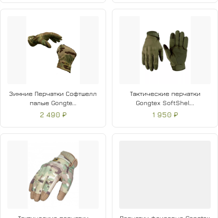
Зимние Перчатки Софтшелл
Тактические перчатки
палые Gongte...
Gongtex SoftShel...
2 490 ₽
1 950 ₽