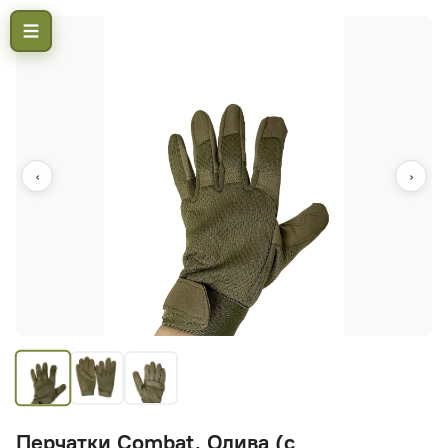
‹
›
Перчатки Combat, Олива (с