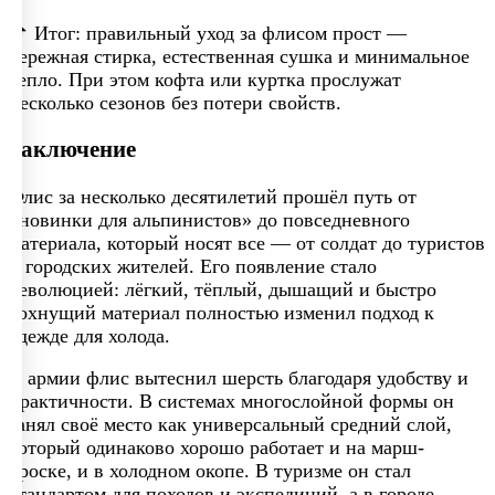
📌 Итог: правильный уход за флисом прост —
бережная стирка, естественная сушка и минимальное
тепло. При этом кофта или куртка прослужат
несколько сезонов без потери свойств.
Заключение
Флис за несколько десятилетий прошёл путь от
«новинки для альпинистов» до повседневного
материала, который носят все — от солдат до туристов
и городских жителей. Его появление стало
революцией: лёгкий, тёплый, дышащий и быстро
сохнущий материал полностью изменил подход к
одежде для холода.
В армии флис вытеснил шерсть благодаря удобству и
практичности. В системах многослойной формы он
занял своё место как универсальный средний слой,
который одинаково хорошо работает и на марш-
броске, и в холодном окопе. В туризме он стал
стандартом для походов и экспедиций, а в городе —