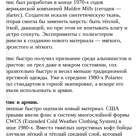
Флис был разработан в конце 1970-х годов
американской компанией
Malden Mills
(сегодня —
Polartec). Создатели искали синтетическую ткань,
которая смогла бы заменить шерсть: быть тёплой,
лёгкой, дышащей, но при этом не впитывать влагу и
быстро сохнуть. Эксперименты с полиэстером
привели к созданию нового материала — мягкого,
ворсистого и лёгкого.
Флис быстро получил признание среди альпинистов и
туристов: он грел даже в мокром состоянии, сох
поразительно быстро и весил меньше традиционной
шерстяной одежды. Уже к середине 1980-х Polartec
стал стандартом в горной экипировке, а вскоре его
начали использовать и армии.
Флис в армии.
Военные быстро оценили новый материал. США
первыми ввели флис в систему многослойной формы
ECWCS (Extended Cold Weather Clothing System) в
конце 1980-х. Вместо тяжёлых шерстяных кофт бойцы
получили лёгкий и тёплый средний слой, который