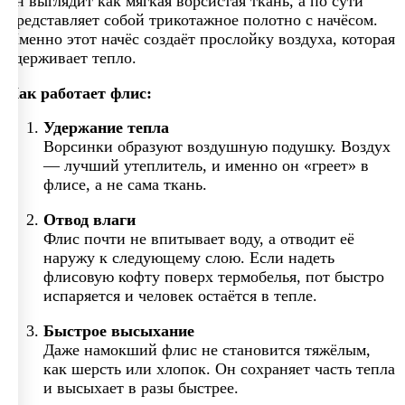
он выглядит как мягкая ворсистая ткань, а по сути
представляет собой трикотажное полотно с начёсом.
Именно этот начёс создаёт прослойку воздуха, которая
удерживает тепло.
Как работает флис:
Удержание тепла
Ворсинки образуют воздушную подушку. Воздух
— лучший утеплитель, и именно он «греет» в
флисе, а не сама ткань.
Отвод влаги
Флис почти не впитывает воду, а отводит её
наружу к следующему слою. Если надеть
флисовую кофту поверх термобелья, пот быстро
испаряется и человек остаётся в тепле.
Быстрое высыхание
Даже намокший флис не становится тяжёлым,
как шерсть или хлопок. Он сохраняет часть тепла
и высыхает в разы быстрее.