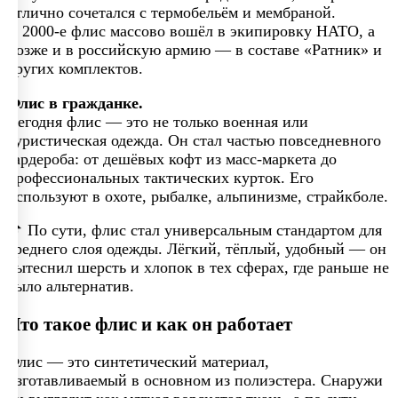
отлично сочетался с термобельём и мембраной.
В 2000-е флис массово вошёл в экипировку НАТО, а
позже и в российскую армию — в составе «Ратник» и
других комплектов.
Флис в гражданке.
Сегодня флис — это не только военная или
туристическая одежда. Он стал частью повседневного
гардероба: от дешёвых кофт из масс-маркета до
профессиональных тактических курток. Его
используют в охоте, рыбалке, альпинизме, страйкболе.
📌 По сути, флис стал универсальным стандартом для
среднего слоя одежды. Лёгкий, тёплый, удобный — он
вытеснил шерсть и хлопок в тех сферах, где раньше не
было альтернатив.
Что такое флис и как он работает
Флис — это синтетический материал,
изготавливаемый в основном из полиэстера. Снаружи