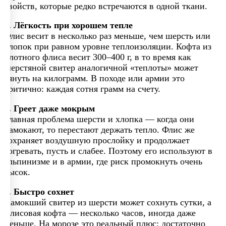
свойств, которые редко встречаются в одной ткани.
1. Лёгкость при хорошем тепле
Флис весит в несколько раз меньше, чем шерсть или
хлопок при равном уровне теплоизоляции. Кофта из
плотного флиса весит 300–400 г, в то время как
шерстяной свитер аналогичной «теплоты» может
тянуть на килограмм. В походе или армии это
критично: каждая сотня грамм на счету.
2. Греет даже мокрым
Главная проблема шерсти и хлопка — когда они
намокают, то перестают держать тепло. Флис же
сохраняет воздушную прослойку и продолжает
согревать, пусть и слабее. Поэтому его используют в
альпинизме и в армии, где риск промокнуть очень
высок.
3. Быстро сохнет
Намокший свитер из шерсти может сохнуть сутки, а
флисовая кофта — несколько часов, иногда даже
меньше. На морозе это реальный плюс: достаточно