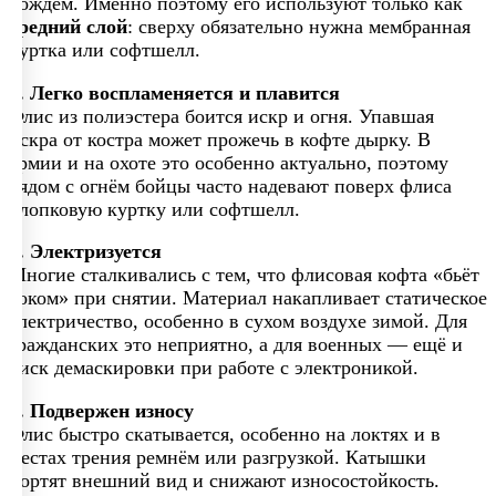
дождём. Именно поэтому его используют только как
средний слой
: сверху обязательно нужна мембранная
куртка или софтшелл.
2. Легко воспламеняется и плавится
Флис из полиэстера боится искр и огня. Упавшая
искра от костра может прожечь в кофте дырку. В
армии и на охоте это особенно актуально, поэтому
рядом с огнём бойцы часто надевают поверх флиса
хлопковую куртку или софтшелл.
3. Электризуется
Многие сталкивались с тем, что флисовая кофта «бьёт
током» при снятии. Материал накапливает статическое
электричество, особенно в сухом воздухе зимой. Для
гражданских это неприятно, а для военных — ещё и
риск демаскировки при работе с электроникой.
4. Подвержен износу
Флис быстро скатывается, особенно на локтях и в
местах трения ремнём или разгрузкой. Катышки
портят внешний вид и снижают износостойкость.