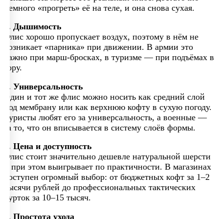
немного «прогреть» её на теле, и она снова сухая.
4. Дышимость
Флис хорошо пропускает воздух, поэтому в нём не
возникает «парника» при движении. В армии это
важно при марш-бросках, в туризме — при подъёмах в
гору.
5. Универсальность
Один и тот же флис можно носить как средний слой
под мембрану или как верхнюю кофту в сухую погоду.
Туристы любят его за универсальность, а военные —
за то, что он вписывается в систему слоёв формы.
6. Цена и доступность
Флис стоит значительно дешевле натуральной шерсти
и при этом выигрывает по практичности. В магазинах
доступен огромный выбор: от бюджетных кофт за 1–2
тысячи рублей до профессиональных тактических
курток за 10–15 тысяч.
7. Простота ухода