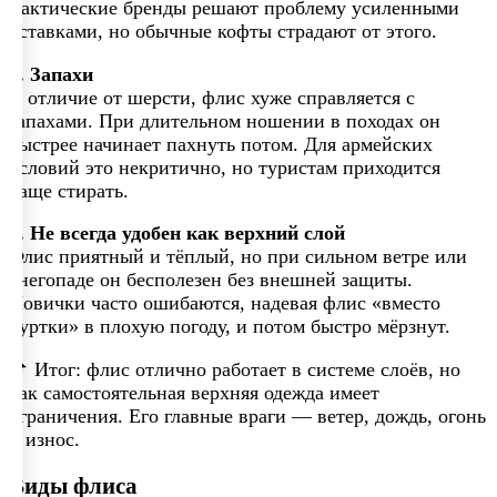
Тактические бренды решают проблему усиленными
вставками, но обычные кофты страдают от этого.
5. Запахи
В отличие от шерсти, флис хуже справляется с
запахами. При длительном ношении в походах он
быстрее начинает пахнуть потом. Для армейских
условий это некритично, но туристам приходится
чаще стирать.
6. Не всегда удобен как верхний слой
Флис приятный и тёплый, но при сильном ветре или
снегопаде он бесполезен без внешней защиты.
Новички часто ошибаются, надевая флис «вместо
куртки» в плохую погоду, и потом быстро мёрзнут.
📌 Итог: флис отлично работает в системе слоёв, но
как самостоятельная верхняя одежда имеет
ограничения. Его главные враги — ветер, дождь, огонь
и износ.
Виды флиса