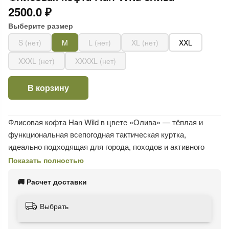
2500.0 ₽
Выберите размер
S (нет)
M
L (нет)
XL (нет)
XXL
XXXL (нет)
XXXXL (нет)
В корзину
Флисовая кофта Han Wild в цвете «Олива» — тёплая и
функциональная всепогодная тактическая куртка,
идеально подходящая для города, походов и активного
отдыха. Плотный флис 390 г/м² надёжно сохраняет тепло
Показать полностью
при температуре от 0 до +15 °C, оставаясь лёгким, мягким и
🚚 Расчет доставки
дышащим.
Преимущества:
Выбрать
Пять карманов на молнии
: два нагрудных и три на