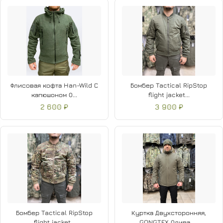
Флисовая кофта Han-Wild С
Бомбер Tactical RipStop
капюшоном О...
flight jacket...
2 600 ₽
3 900 ₽
Бомбер Tactical RipStop
Куртка Двухсторонняя,
flight jacket...
GONGTEX Олива, ...