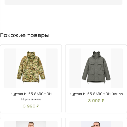
рукавах.
Большой задний карман
с двумя боковыми
входами для удобного доступа.
Прочный
флис
из 100% полиэстера с высокой
Похожие товары
износостойкостью.
Лёгкий уход и комфортная посадка.
Подходит для демисезонного периода и активного образа
жизни.
Куртка М-65 SARCHON
Куртка М-65 SARCHON Олива
Мультикам
3 990 ₽
3 990 ₽