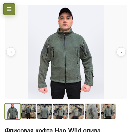
‹
›
Флисовая кофта Han Wild олива