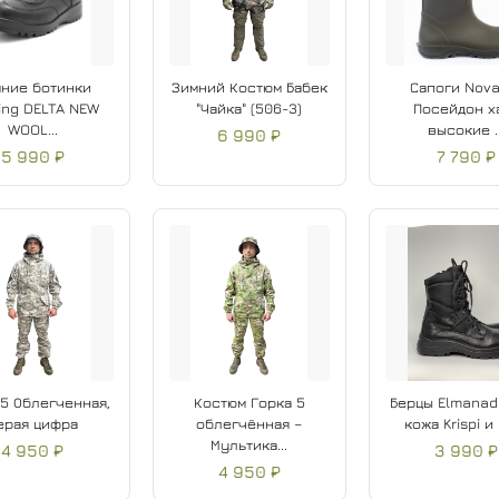
ние ботинки
Зимний Костюм Бабек
Сапоги Nova
ing DELTA NEW
"Чайка" (506-3)
Посейдон х
WOOL...
высокие ..
6 990 ₽
5 990 ₽
7 790 ₽
 5 Облегченная,
Костюм Горка 5
Берцы Elmanado
ерая цифра
облегчённая –
кожа Krispi и 
Мультика...
4 950 ₽
3 990 ₽
4 950 ₽