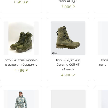
"Серый му...
6 950 ₽
7 990 ₽
Ботинки тактические
Берцы мужские
Кост
с высоким берцем ...
Garsing 005 AT
палат
«Атакс»
4 490 ₽
4 990 ₽