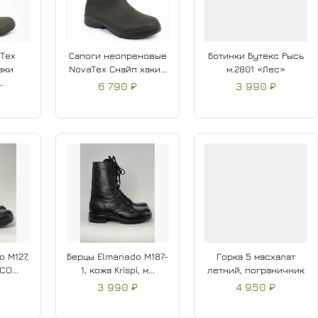
Tex
Сапоги неопреновые
Ботинки Бутекс Рысь
аки
NovaTex Снайп хаки...
м.2801 «Лес»
.
6 790 ₽
3 990 ₽
 M127,
Берцы Elmanado M187-
Горка 5 масхалат
CO...
1, кожа Krispi, м...
летний, пограничник
3 990 ₽
4 950 ₽