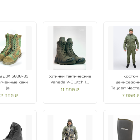
ы ДОФ 5000-03
Ботинки тактические
Костюм
гчённые хаки
Vaneda V-Clutch 1...
демисезон
(в...
Taygerr Честер
11 990 ₽
2 990 ₽
7 950 ₽