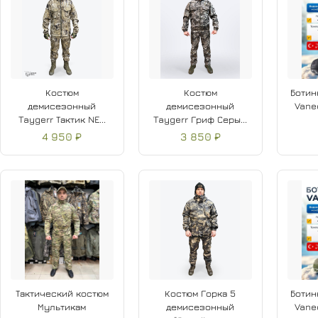
Костюм
Костюм
Ботин
демисезонный
демисезонный
Vaned
Taygerr Тактик NE...
Taygerr Гриф Серы...
4 950 ₽
3 850 ₽
Тактический костюм
Костюм Горка 5
Ботин
Мультикам
демисезонный
Vaned