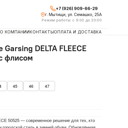
+7 (926) 909-66-29
г. Мытищи, ул. Семашко, 25А
Режим работы: с 9:00 до 20:00
О КОМПАНИИ
КОНТАКТЫ
ОПЛАТА И ДОСТАВКА
е Garsing DELTA FLEECE
 с флисом
4
45
46
47
ECE 50525 — современное решение для тех, кто
и городской стиль в зимней обуви. Обновлённая