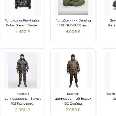
Толстовка Remington
Полуботинки Garsing
Зим
Polar Dream Timbe...
161О TRAVELER на ...
Gars
4 450 ₽
4 900 ₽
Костюм
Костюм
Горка
демисезонный Вожак
демисезонный Вожак
С
102 Полофли...
-10С Спайде...
2 990 ₽
7 950 ₽