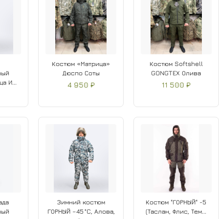
Костюм «Матрица»
Костюм Softshell
ный
Дюспо Соты
GONGTEX Олива
а И...
4 950 ₽
11 500 ₽
ада
Зимний костюм
Костюм "ГОРНЫЙ" -5
ный
ГОРНЫЙ –45 °C, Алова,
(Таслан, Флис, Тем...