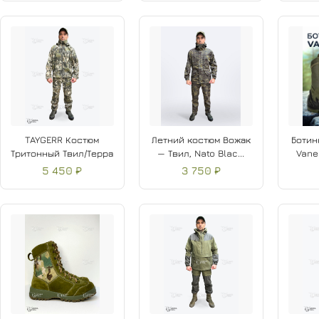
TAYGERR Костюм
Летний костюм Вожак
Ботин
Тритонный Твил/Терра
— Твил, Nato Blac...
Vaned
5 450 ₽
3 750 ₽