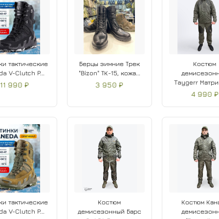
ки тактические
Берцы зимние Трек
Костюм
a V-Clutch P...
"Bizon" ТК-15, кожа...
демисезон
Taygerr Матриц
11 990 ₽
3 950 ₽
4 990 ₽
ки тактические
Костюм
Костюм Кан
a V-Clutch P...
демисезонный Барс
демисезон