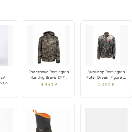
Толстовка Remington
Джемпер Remington
ный
Нunting Brave ЕМР...
Polar Dream Figure ...
 Но...
3 650 ₽
4 450 ₽