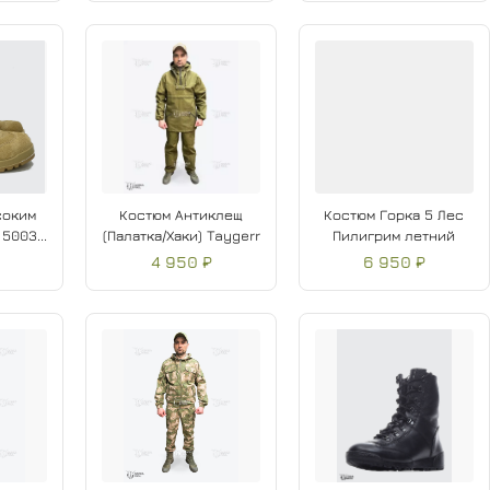
соким
Костюм Антиклещ
Костюм Горка 5 Лес
5003...
(Палатка/Хаки) Taygerr
Пилигрим летний
4 950 ₽
6 950 ₽