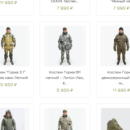
СКАЛА Таслан...
"Тёмный ха.
11 990 ₽
7 990 ₽
7 990 ₽
юм "Горка 3.1"
Костюм Горка 6М
Костюм Горк
ка хаки Летний
летний – Питон-Лес,
демисезонный 
Ф...
тк...
5 950 ₽
5 900 ₽
11 990 