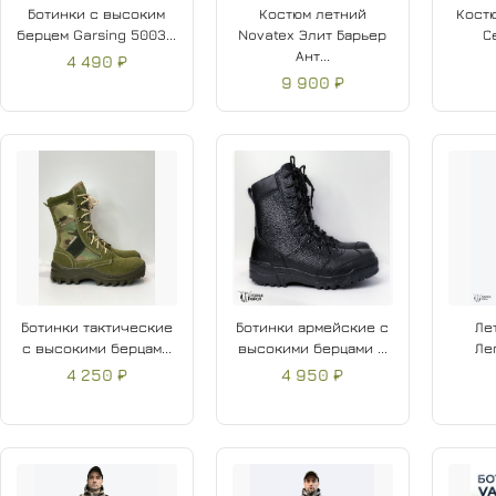
Ботинки с высоким
Костюм летний
Костю
берцем Garsing 5003...
Novatex Элит Барьер
С
Ант...
4 490 ₽
9 900 ₽
Ботинки тактические
Ботинки армейские с
Ле
с высокими берцам...
высокими берцами ...
Ле
4 250 ₽
4 950 ₽