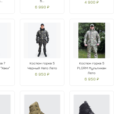
..
б...
4 900 ₽
6 990 ₽
а 7
Костюм горка 5
Костюм горка 5
"Хаки"
Черный Нато Лето
PLGRM Мультикам
Лето
6 950 ₽
₽
6 950 ₽