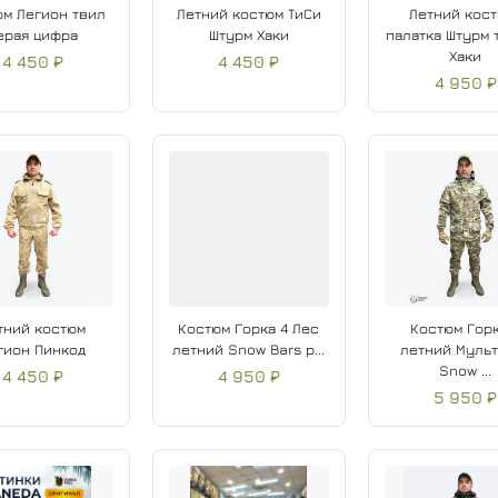
м Легион твил
Летний костюм ТиСи
Летний кост
ерая цифра
Штурм Хаки
палатка Штурм 
Хаки
4 450 ₽
4 450 ₽
4 950 ₽
тний костюм
Костюм Горка 4 Лес
Костюм Горк
гион Пинкод
летний Snow Bars р...
летний Муль
Snow ...
4 450 ₽
4 950 ₽
5 950 ₽