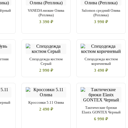
Чёрный
VANEDA низкие Олива
Salomon средний Олива
(Реплика)
(Реплика)
3 390 ₽
3 990 ₽
етняя
Спецодежда костюм
Спецодежда костюм
Серый
коричневый
2 990 ₽
3 490 ₽
Черный
Кроссовки 5.11 Олива
Тактические брюки
2 490 ₽
Elastx GONTEX Черный
6 990 ₽