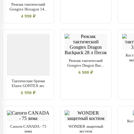
Рюкзак тактический
Gongtex Hexagon 14...
4 990 ₽
Кост
вк
Рюкзак тактический
Gongtex Dragon Bac...
6 900 ₽
Тактические брюки
Elastx GONTEX лес
6 990 ₽
Кос
Сапоги CANADA - 75
WONDER защитный
зима
костюм