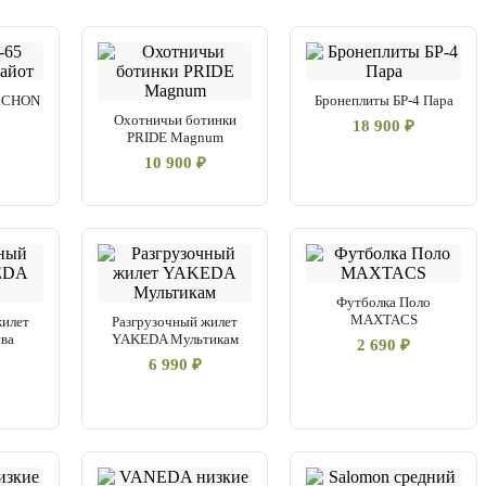
ARCHON
Бронеплиты БР-4 Пара
Охотничьи ботинки
18 900 ₽
PRIDE Magnum
10 900 ₽
Футболка Поло
MAXTACS
жилет
Разгрузочный жилет
ва
YAKEDA Мультикам
2 690 ₽
6 990 ₽