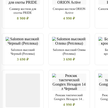
Саммер костюм для
Спецназ костюм ORION
Сапог
охоты PRIDE
Active
8 900 ₽
4 990 ₽
Salomon высокий
Salomon высокий Олива
Б
Черный (Реплика)
(Реплика)
кр
3 690 ₽
3 690 ₽
Рюкзак тактический
Рюк
Gongtex Hexagon 14...
Gongt
4 990 ₽