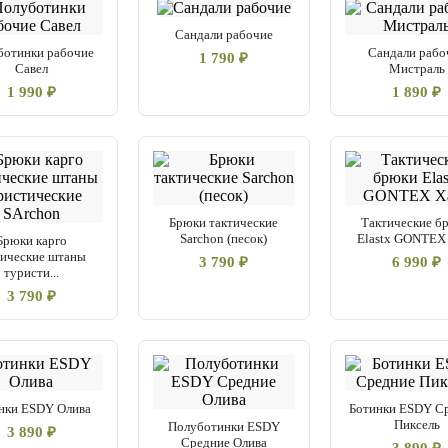
Сандали рабочие
ботинки рабочие
Сандали рабо
1 790 ₽
Савел
Мистраль
1 990 ₽
1 890 ₽
Брюки тактические
Тактические б
Sarchon (песок)
Elastx GONTEX
Брюки карго
тические штаны
3 790 ₽
6 990 ₽
туристи...
3 790 ₽
нки ESDY Олива
Ботинки ESDY С
Пиксель
Полуботинки ESDY
3 890 ₽
Средние Олива