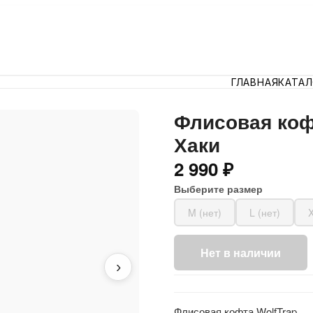
ГЛАВНАЯ
КАТА
Флисовая коф
Хаки
2 990 ₽
Выберите размер
M (нет)
L (нет)
Нет в наличии
›
Флисовая кофта WolfTrap