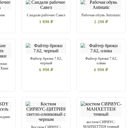
чие
Сандали рабочие Савел
Рабочая обувь Antistatic
1 890 ₽
2 290 ₽
Файтер брюки 7.62,
Файтер брюки 7.62,
черный
олива
рюки
 Хаки
6 990 ₽
6 990 ₽
редние
костюм СИРИУС-
МАНХЕТТЕН темный
Костюм СИРИУС-