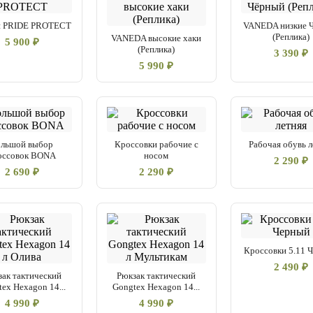
и PRIDE PROTECT
VANEDA низкие 
(Реплика)
VANEDA высокие хаки
5 900 ₽
(Реплика)
3 390 ₽
5 990 ₽
ольшой выбор
Кроссовки рабочие с
Рабочая обувь л
оссовок BONA
носом
2 290 ₽
2 690 ₽
2 290 ₽
Кроссовки 5.11 
2 490 ₽
зак тактический
Рюкзак тактический
ex Hexagon 14...
Gongtex Hexagon 14...
4 990 ₽
4 990 ₽