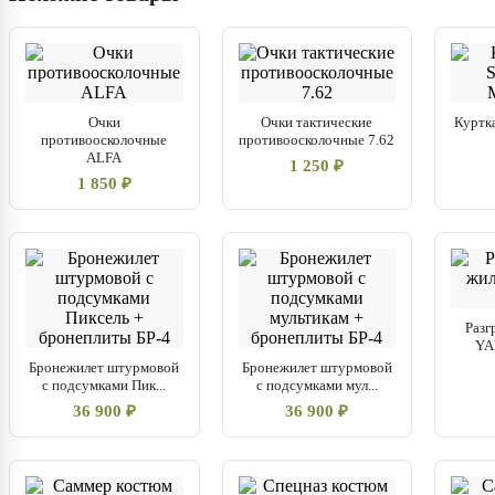
Очки
Очки тактические
Куртк
противоосколочные
противоосколочные 7.62
ALFA
1 250 ₽
1 850 ₽
Разг
YA
Бронежилет штурмовой
Бронежилет штурмовой
с подсумками Пик...
с подсумками мул...
36 900 ₽
36 900 ₽