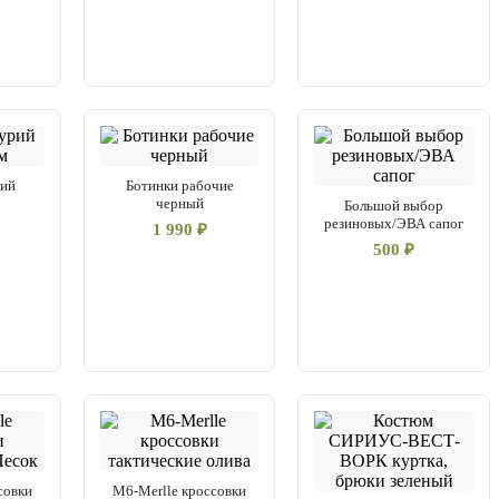
рий
Ботинки рабочие
м
черный
Большой выбор
резиновых/ЭВА сапог
1 990 ₽
500 ₽
совки
M6-Merlle кроссовки