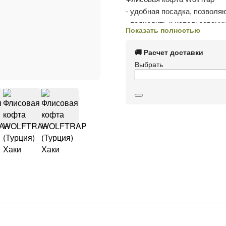
- удобная посадка, позволя
- подходить к использовани
Показать полностью
дышащим, изоляционным св
-Кофта имеет хорошую тепл
🚚 Расчет доставки
- можно использовать в кач
Выбрать
погоду;
- производитель: WolfTrap Т