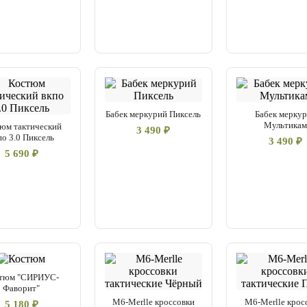
Бабек меркурий Пиксель
Бабек мерку
Мультика
юм тактический
3 490 ₽
по 3.0 Пиксель
3 490 ₽
5 690 ₽
тюм "СИРИУС-
Фаворит"
M6-Merlle кроссовки
M6-Merlle крос
5 180 ₽