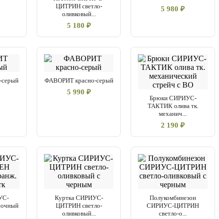
ЦИТРИН светло-
5 980 ₽
оливковый...
5 180 ₽
-серый
ФАВОРИТ красно-серый
5 990 ₽
Брюки СИРИУС-
ТАКТИК олива тк.
механич...
2 190 ₽
УС-
Куртка СИРИУС-
Полукомбинезон
очный
ЦИТРИН светло-
СИРИУС-ЦИТРИН
оливковый...
светло-о...