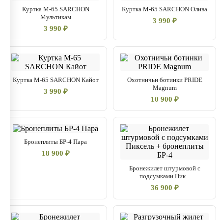
Производство:
Россия, Taygerr
Куртка М-65 SARCHON
Куртка М-65 SARCHON Олива
Назначение:
Охота, рыбалка, туризм
Мультикам
3 990 ₽
3 990 ₽
Куртка М-65 SARCHON Кайот
Охотничьи ботинки PRIDE
Magnum
3 990 ₽
10 900 ₽
Бронеплиты БР-4 Пара
18 900 ₽
Бронежилет штурмовой с
подсумками Пик...
36 900 ₽