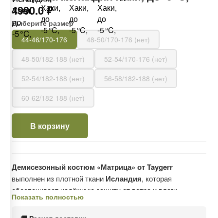
4990.0 ₽
Выберите размер
44-46/170-176
48-50/170-176 (нет)
48-50/182-188 (нет)
52-54/170-176 (нет)
52-54/182-188 (нет)
56-58/182-188 (нет)
60-62/182-188 (нет)
В корзину
Демисезонный костюм «Матрица» от Taygerr
выполнен из плотной ткани
Исландия
, которая
обеспечивает надёжную защиту от ветра и влаги.
Показать полностью
Отличный выбор для охоты, рыбалки и туризма в
весенне-осенний период.