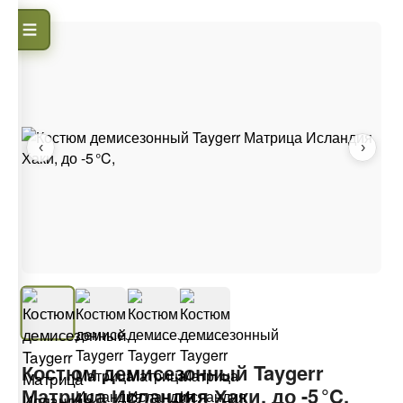
‹
›
Костюм демисезонный Taygerr
Матрица Исландия Хаки, до -5 °C,