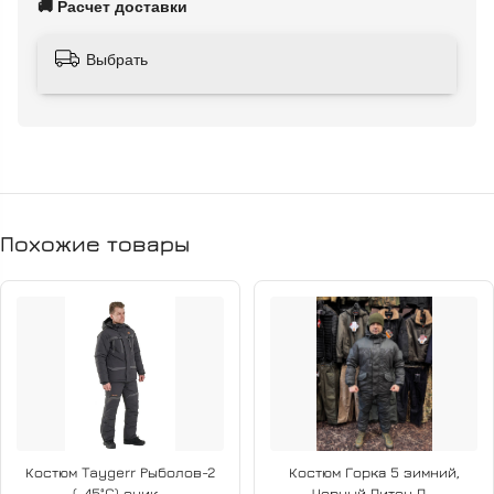
В состав ткани входит хлопок, который обеспечивает
🚚 Расчет доставки
процесс воздухообмена, позволяя телу дышать,
гигроскопичность и комфорт; а также полиэстер, благодаря
Выбрать
которому, костюм имеет отличные показатели по
истиранию и носкости, сохраняет отличный внешний вид на
протяжении всего срока эксплуатации изделия: не дает
усадку, не мнется и сохраняет стойкий цвет, даже под
длительным воздействием солнечных лучей и после
многочисленных стирок.
Похожие товары
Обладает влаго- грязеотталкивающими свойствами, не
пропускает ветер, даже сильные порывы. Не шуршит.
Температура -25
Костюм Taygerr Рыболов-2
Костюм Горка 5 зимний,
(-45°C) оник...
Черный Питон П...