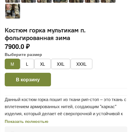
Костюм горка мультикам п.
фольгированная зима
7900.0 ₽
Выберите размер
M
L
XL
XXL
XXXL
В корзину
Данный костюм горка пошит из ткани рип-стоп – это ткань с
вплетением армированных нитей, создающим "каркас"
изделия, который делает её сверхпрочной и устойчивой к
разрывам, не утяжеляя при этом.
Показать полностью