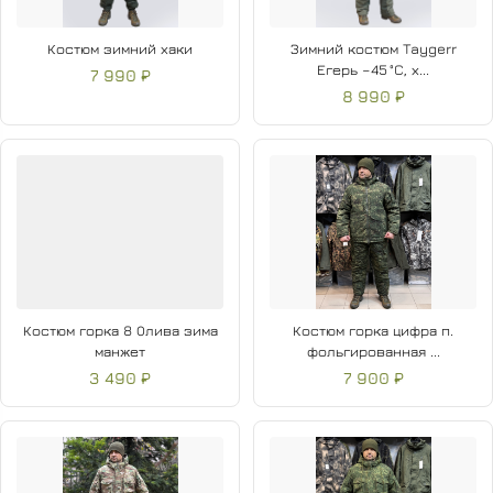
Костюм зимний хаки
Зимний костюм Taygerr
Егерь –45 °C, х...
7 990 ₽
8 990 ₽
Костюм горка 8 Олива зима
Костюм горка цифра п.
манжет
фольгированная ...
3 490 ₽
7 900 ₽