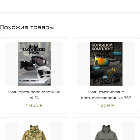
поддерживает тепло.
- полукомбинезон с центральной молнией, на спинке по
талии утяжка из эластичной резинки.
- 2 боковых и 2 набедренных накладных кармана с
Похожие товары
клапанами на липе.
Очки противоосколочные
Очки тактические
ALFA
противоосколочные 7.62
1 850 ₽
1 250 ₽