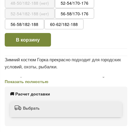
48-50/182-188 (нет)
52-54/170-176
52-54/182-188 (нет)
56-58/170-176
56-58/182-188
60-62/182-188
В корзину
Зимний костюм Горка прекрасно подходит для городских
условий, охоты, рыбалки.
- удлинённая куртка прямого кроя с центральной
Показать полностью
двухзамковой молнией и ветрозащитной планкой на липе.
- воротник стойка с капюшоном регулируется по объёму.
🚚 Расчет доставки
- на куртке 4 кармана с клапанами, 2 на молнии и 2
внутренних.
Выбрать
- объем куртки по талии регулируется кулиской.
- рукава с манжетами на резинке.
- флисовый подклад внутри по спинке отлично