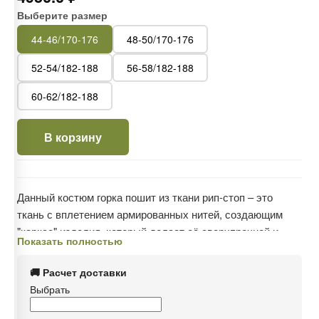
Выберите размер
44-46/170-176
48-50/170-176
52-54/182-188
56-58/182-188
60-62/182-188
В корзину
Данный костюм горка пошит из ткани рип-стоп – это
ткань с вплетением армированных нитей, создающим
"каркас" изделия, который делает её сверхпрочной и
Показать полностью
устойчивой к разрывам, не утяжеляя при этом.
🚚 Расчет доставки
В состав ткани входит хлопок, который обеспечивает
Выбрать
процесс воздухообмена, позволяя телу дышать,
гигроскопичность и комфорт; а также полиэстер,