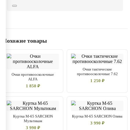
благодаря которому, костюм имеет отличные показатели
по истиранию и носкости, сохраняет отличный внешний
вид на протяжении всего срока эксплуатации изделия: не
дает усадку, не мнется и сохраняет стойкий цвет, даже
под длительным воздействием солнечных лучей и после
многочисленных стирок.
Похожие товары
Обладает влаго- грязеотталкивающими свойствами, не
пропускает ветер, даже сильные порывы. Не шуршит.
Очки тактические
противоосколочные 7.62
Очки противоосколочные
ALFA
1 250 ₽
1 850 ₽
Куртка М-65 SARCHON
Куртка М-65 SARCHON Олива
Мультикам
3 990 ₽
3 990 ₽