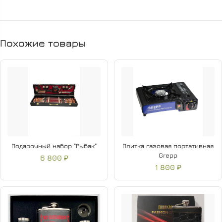
специальное огнеупорное кольцо. По всей длине лезвия
присутствует декоративный узор, который придает
изделию благородный вид.
Похожие товары
В состав набора входят:
Шампуры - 6 шт
Спицы для овощей и грибов - 2 шт
Шампур-вилка - 1 шт
Нож 6в1 - 1 шт
Кочерга - 1 шт
Чехол - 1 шт
Подарочный набор "Рыбак"
Плитка газовая портативная
Grepp
6 800 ₽
1 800 ₽