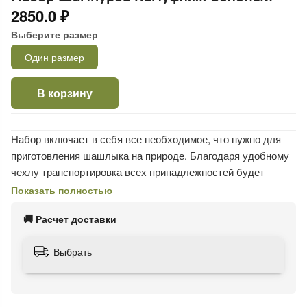
2850.0 ₽
Выберите размер
Один размер
В корзину
Набор включает в себя все необходимое, что нужно для
приготовления шашлыка на природе. Благодаря удобному
чехлу транспортировка всех принадлежностей будет
занимать минимум места, а также вы ничего не забудете.
Показать полностью
Премиальные шампуры с деревянной ручкой имеют общую
🚚 Расчет доставки
длину 63 см, длина рабочей части составляет 40 см.
Шампуры подойдут для всех видов мангалов. Они
Выбрать
выполнены из нержавеющей стали и имеют толщину
лезвия 3 мм, поэтому ими так удобно работать. Ручка
покрыта лаком в 2 слоя, у основания установлено