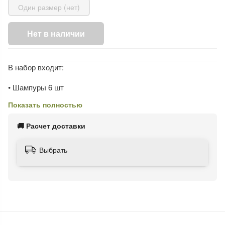
Один размер (нет)
Нет в наличии
В набор входит:
• Шампуры 6 шт
Показать полностью
• Мангал походный
🚚 Расчет доставки
• Нож
• Топор разделочный
Выбрать
• Фляжка
• Стопки 4 шт
• Мини-точилка для ножей