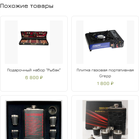
• Зажигалка
Похожие товары
• Фонарик
• Вилки 4 шт
• Ложки 4 шт
• Гарнирная ложка
• Тарелка
Подарочный набор "Рыбак"
Плитка газовая портативная
Grepp
6 800 ₽
1 800 ₽
Все это упаковано в прочный кейс, обтянутый
качественной эко-кожей, отделка внутри-красная
бархатная ткань.