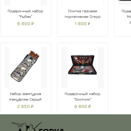
Подарочный набор
Плитка газовая
Пода
"Рыбак"
портативная Grepp
M
6 800 ₽
1 800 ₽
Набор Шампуров
Подарочный набор
Камуфляж Серый
"Охотник"
2 850 ₽
9 800 ₽