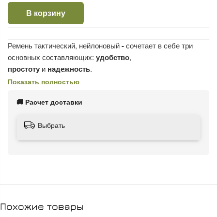
В корзину
Ремень тактический, нейлоновый
-
сочетает в себе три
основных составляющих:
удобство
,
простоту
и
надежность
.
Показать полностью
Состоит из
сверхпрочной нейлоновой
стропы
и
быстроразъемной пряжки "Кобра"
. Ремень
🚚 Расчет доставки
очень легко регулируется (без отверстий).
Выбрать
Пряжка
"Кобра"
рассчитана на полотно стропы шириной 40
мм, является быстроразъемной моделью c удобным
замком, который потрясающе надежен и безопасен.
Одностороннее открытие замка невозможно, даже если
пряжка находится под нагрузкой. Для изготовления пряжки
Кобра используют высокопрочные и коррозийно-
устойчивые металлы (сплавы алюминия, латунь).
Похожие товары