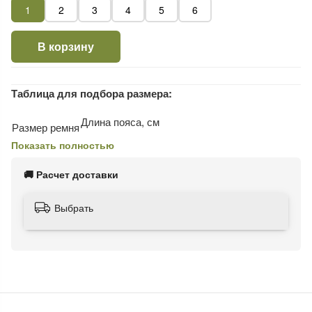
1
2
3
4
5
6
В корзину
Таблица для подбора размера:
Длина пояса, см
Размер ремня
Показать полностью
1
110
2
120
🚚 Расчет доставки
3
130
4
140
Выбрать
5
150
6
160