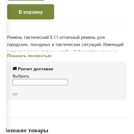
В корзину
Ремень тактический 5.11 отличный ремень для
городских, походных и тактических ситуаций. Имеющий
металлическую пряжку, удобный фиксатор, кожаную
Показать полностью
нашивку и прочную структуру за счёт перекрёстного
плетения. Быстро высыхает при намокании, обладает
🚚 Расчет доставки
стойкостью к истиранию, сохраняет эластичность при
Выбрать
низкой температуре, не ослабляется при длительном
ношении.
Похожие товары