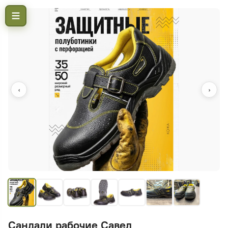
‹
›
Сандали рабочие Савел