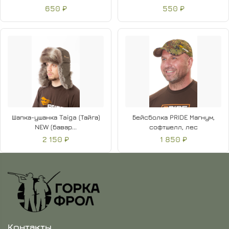
650 ₽
550 ₽
Шапка-ушанка Taiga (Тайга)
Бейсболка PRIDE Магнум,
NEW (бавар...
софтшелл, лес
2 150 ₽
1 850 ₽
Контакты