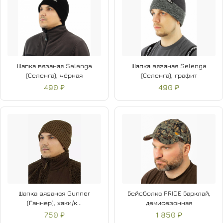
Шапка вязаная Selenga
Шапка вязаная Selenga
(Селенга), чёрная
(Селенга), графит
490 ₽
490 ₽
Шапка вязаная Gunner
Бейсболка PRIDE Барклай,
(Ганнер), хаки/к...
демисезонная
750 ₽
1 850 ₽