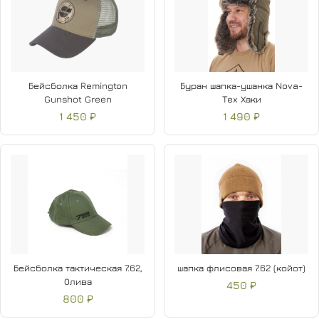
Бейсболка Remington
Буран шапка-ушанка Nova-
Gunshot Green
Tex Хаки
1 450 ₽
1 490 ₽
Бейсболка тактическая 7.62,
шапка флисовая 7.62 (койот)
Олива
450 ₽
800 ₽