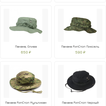
Панама, Олива
Панама РипСтоп Пиксель
650 ₽
590 ₽
Панама РипСтоп Мультикам
Панама РипСтоп Черный