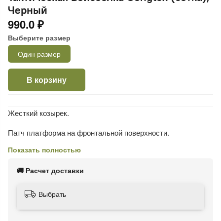
Черный
990.0 ₽
Выберите размер
Один размер
В корзину
Жесткий козырек.
Патч платформа на фронтальной поверхности.
Показать полностью
4 вентиляционных отверстий.
🚚 Расчет доставки
Регулируемая застежка Velcro.
Вставки по бокам- сетчатая ткань.
Выбрать