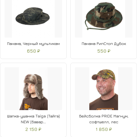
Панама, Черный мультикам
Панама РипСтоп Дубок
650 ₽
550 ₽
Шапка-ушанка Taiga (Тайга)
Бейсболка PRIDE Магнум,
NEW (бавар...
софтшелл, лес
2 150 ₽
1 850 ₽