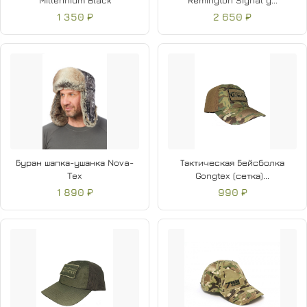
Millennium Black
Remington Signal g...
1 350 ₽
2 650 ₽
Буран шапка-ушанка Nova-
Тактическая Бейсболка
Tex
Gongtex (сетка)...
1 890 ₽
990 ₽