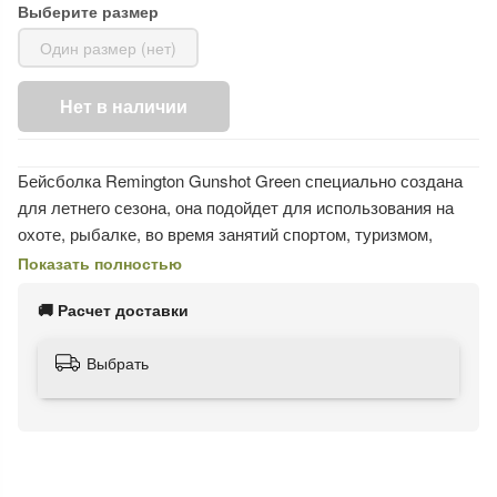
Выберите размер
Один размер (нет)
Нет в наличии
Бейсболка Remington Gunshot Green специально создана
для летнего сезона, она подойдет для использования на
охоте, рыбалке, во время занятий спортом, туризмом,
также в ней будет удобно отдыхать на природе.
Показать полностью
Затылочная часть изготовлена из сетки для обеспечения
🚚 Расчет доставки
циркуляции воздуха. Регулировка сзади поможет
отрегулировать объем бейсболки Remington Gunshot
Выбрать
Green.