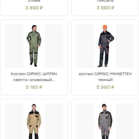
Олива
Пиксель
3 890 ₽
3 890 ₽
Костюм СИРИУС-ЦИТРИН
костюм СИРИУС-МАНХЕТТЕН
светло-оливковый...
темный
5 180 ₽
5 980 ₽