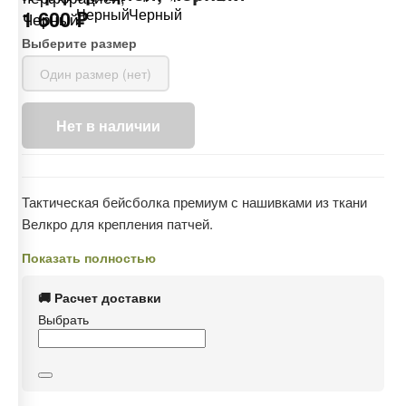
1 600 ₽
Выберите размер
Один размер (нет)
Нет в наличии
Тактическая бейсболка премиум с нашивками из ткани
Велкро для крепления патчей.
Показать полностью
Жесткая подкладка, придающая форму головному убору,
в двух передних клиньях.
🚚 Расчет доставки
С перфорацией.
Выбрать
Размер регулируется с помощью липучки
Износостойкая ткань РИП-СТОП: