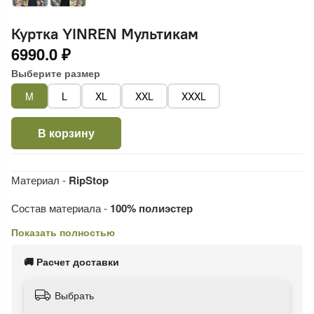
Куртка YINREN Мультикам
6990.0 ₽
Выберите размер
M
L
XL
XXL
XXXL
В корзину
Материал -
RipStop
Состав материала -
100% полиэстер
Показать полностью
Расцветка:
Мультикам
🚚 Расчет доставки
Выбрать