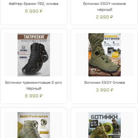
Файтер брюки 7.62, олива
Ботинки ESDY низкие
черный
6 990 ₽
2 990 ₽
Ботинки треккинговые E-pro
Ботинки ESDY Олива
Черный
3 890 ₽
6 990 ₽