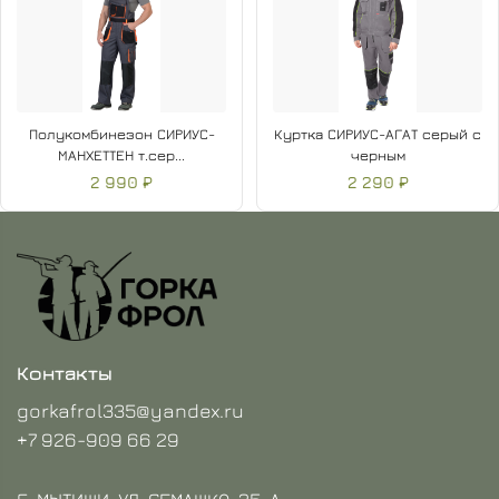
Полукомбинезон СИРИУС-
Куртка СИРИУС-АГАТ серый с
МАНХЕТТЕН т.сер...
черным
2 990 ₽
2 290 ₽
Контакты
gorkafrol335@yandex.ru
+7 926-909 66 29