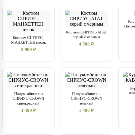
Кос
Цитрин
Костюм СИРИУС-АГАТ
серый с черным
Костюм СИРИУС-
МАНХЕТТЕН песок
4 780 ₽
5 980 ₽
Ку
ФА
Полукомбинезон
Полукомбинезон
СИРИУС-CROWN
СИРИУС-CROWN
синекрасный
зеленый
1 490 ₽
1 490 ₽