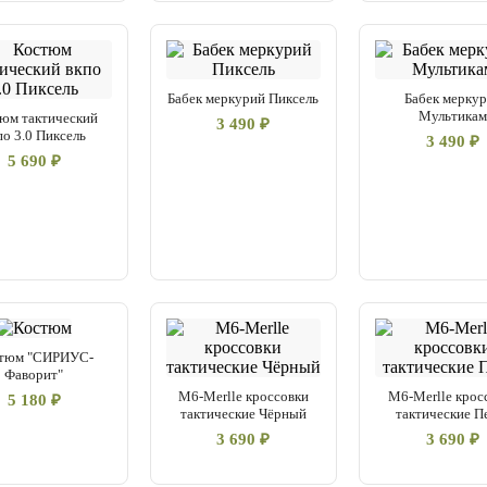
Бабек меркурий Пиксель
Бабек мерку
Мультика
юм тактический
3 490 ₽
по 3.0 Пиксель
3 490 ₽
5 690 ₽
тюм "СИРИУС-
Фаворит"
M6-Merlle кроссовки
M6-Merlle крос
5 180 ₽
тактические Чёрный
тактические П
3 690 ₽
3 690 ₽