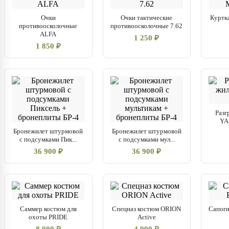
Очки
Очки тактические
Куртк
противоосколочные
противоосколочные 7.62
ALFA
1 250 ₽
1 850 ₽
Разг
YA
Бронежилет штурмовой
Бронежилет штурмовой
с подсумками Пик...
с подсумками мул...
36 900 ₽
36 900 ₽
Саммер костюм для
Спецназ костюм ORION
Сапог
охоты PRIDE
Active