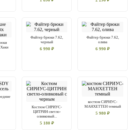
1 890 ₽
2 290 ₽
Файтер брюки 7.62,
Файтер брюки 7.62,
черный
олива
рюки
 Хаки
6 990 ₽
6 990 ₽
редние
костюм СИРИУС-
МАНХЕТТЕН темный
Костюм СИРИУС-
ЦИТРИН светло-
5 980 ₽
оливковый...
5 180 ₽