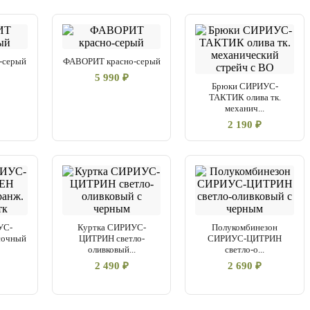
-серый
ФАВОРИТ красно-серый
5 990 ₽
Брюки СИРИУС-
ТАКТИК олива тк.
механич...
2 190 ₽
УС-
Куртка СИРИУС-
Полукомбинезон
очный
ЦИТРИН светло-
СИРИУС-ЦИТРИН
оливковый...
светло-о...
2 490 ₽
2 690 ₽