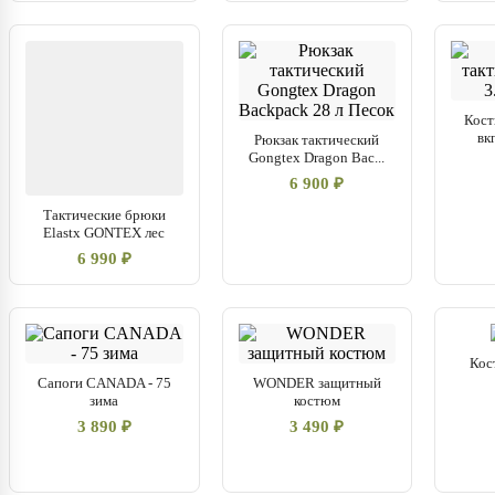
Кост
вк
Рюкзак тактический
Gongtex Dragon Bac...
6 900 ₽
Тактические брюки
Elastx GONTEX лес
6 990 ₽
Кос
Сапоги CANADA - 75
WONDER защитный
зима
костюм
3 890 ₽
3 490 ₽