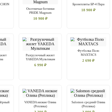
ARCHON
Бронеплиты БР-4 Пара
Охотничьи ботинки
18 900 ₽
PRIDE Magnum
10 900 ₽
Футболка Поло
MAXTACS
жилет
Разгрузочный жилет
ва
YAKEDA Мультикам
2 690 ₽
6 990 ₽
Чёрный
VANEDA низкие Олива
Salomon средний Олива
(Реплика)
(Реплика)