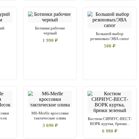
рий
Ботинки рабочие
м
черный
Большой выбор
резиновых/ЭВА сапог
1 990 ₽
500 ₽
совки
M6-Merlle кроссовки
есок
тактические олива
Костюм СИРИУС-ВЕСТ-
ВОРК куртка, брюки...
3 690 ₽
6 980 ₽