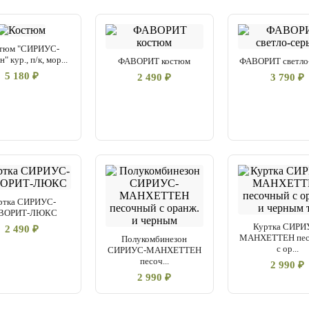
тюм "СИРИУС-
" кур., п/к, мор...
ФАВОРИТ костюм
ФАВОРИТ светло
5 180 ₽
2 490 ₽
3 790 ₽
ртка СИРИУС-
ВОРИТ-ЛЮКС
Куртка СИРИ
2 490 ₽
МАНХЕТТЕН пес
Полукомбинезон
с ор...
СИРИУС-МАНХЕТТЕН
песоч...
2 990 ₽
2 990 ₽