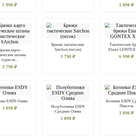
1 990 ₽
1 890 ₽
Брюки тактические
Тактические б
Sarchon (песок)
Elastx GONTEX
Брюки карго
тические штаны
3 790 ₽
6 990 ₽
туристи...
3 790 ₽
нки ESDY Олива
Ботинки ESDY С
Пиксель
Полуботинки ESDY
3 890 ₽
Средние Олива
3 890 ₽
3 890 ₽