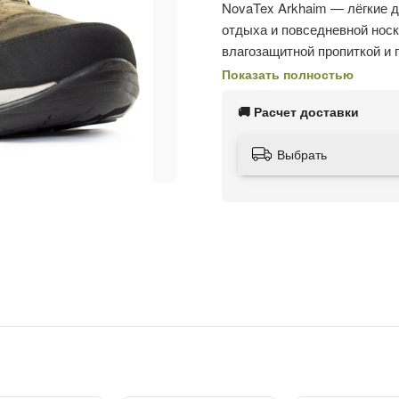
NovaTex Arkhaim — лёгкие д
отдыха и повседневной носк
влагозащитной пропиткой и
отводит пар и предотвращае
Показать полностью
сухими даже при активной на
🚚 Расчет доставки
Подошва выполнена из комб
снижает нагрузку на сустав
Выбрать
Самоочищающийся протекто
надёжное сцепление даже на
Быстрая шнуровка с парой к
ботинок по ноге. Внутрення
вентиляцию, а анатомическ
ходьбе.