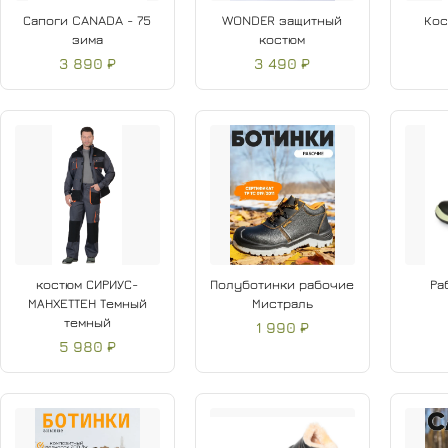
Сапоги CANADA - 75
WONDER защитный
Кос
зима
костюм
3 890 ₽
3 490 ₽
костюм СИРИУС-
Полуботинки рабочие
Ра
МАНХЕТТЕН Темный
Мистраль
темный
1 990 ₽
5 980 ₽