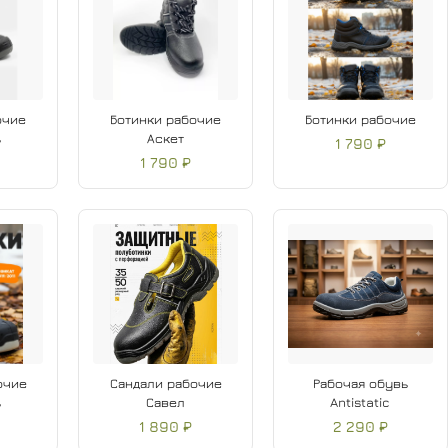
очие
Ботинки рабочие
Ботинки рабочие
ь
Аскет
1 790 ₽
1 790 ₽
очие
Сандали рабочие
Рабочая обувь
ь
Савел
Antistatic
1 890 ₽
2 290 ₽