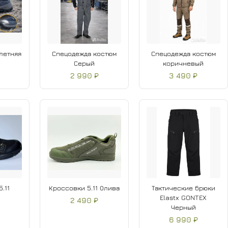
летняя
Спецодежда костюм
Спецодежда костюм
Серый
коричневый
2 990 ₽
3 490 ₽
.11
Кроссовки 5.11 Олива
Тактические брюки
Elastx GONTEX
2 490 ₽
Черный
6 990 ₽