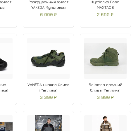
 жилет
Разгрузочный жилет
Футболка Поло
ива
YAKEDA Мультикам
MAXTACS
6 990 ₽
2 690 ₽
кие
VANEDA низкие Олива
Salomon средний
ика)
(Реплика)
Олива (Реплика)
3 390 ₽
3 990 ₽