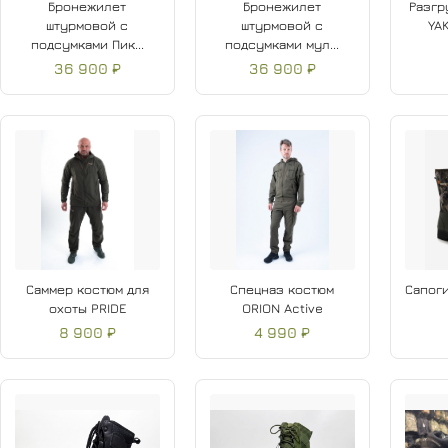
Бронежилет
Бронежилет
Разгр
штурмовой с
штурмовой с
YA
подсумками Пик...
подсумками мул...
36 900 ₽
36 900 ₽
Саммер костюм для
Спецназ костюм
Сапог
охоты PRIDE
ORION Active
8 900 ₽
4 990 ₽