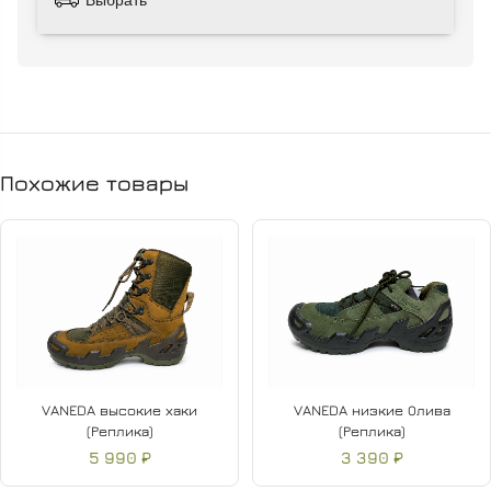
Подошва выполнена из резины NUBES I-RUBBER,
обладающей антискользящими свойствами, что повышает
безопасность и устойчивость при движении. Усиленные
наплывы в носке, боковых и задней части защищают обувь
от преждевременного износа.
Низкая посадка ботинок обеспечивает свободу движений и
Похожие товары
комфорт при активном использовании.
VANEDA высокие хаки
VANEDA низкие Олива
(Реплика)
(Реплика)
5 990 ₽
3 390 ₽