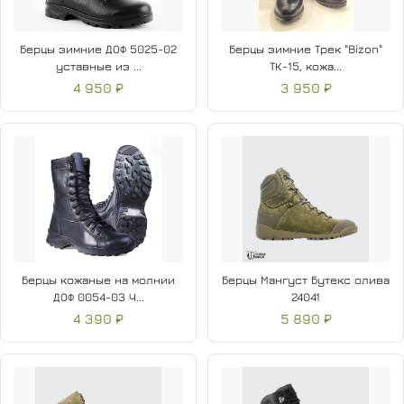
Берцы зимние ДОФ 5025-02
Берцы зимние Трек "Bizon"
уставные из ...
ТК-15, кожа...
4 950 ₽
3 950 ₽
Берцы кожаные на молнии
Берцы Мангуст Бутекс олива
ДОФ 0054-03 Ч...
24041
4 390 ₽
5 890 ₽