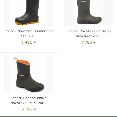
Сапоги Nordman Quaddro до
Сапоги NovaTex Посейдон
–70 °C из Э...
хаки высокие ...
5 490 ₽
7 790 ₽
Сапоги неопреновые
NovaTex Снайп хаки...
6 790 ₽