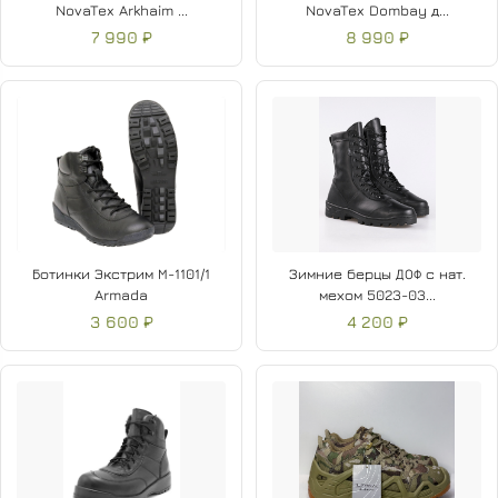
NovaTex Arkhaim ...
NovaTex Dombay д...
7 990 ₽
8 990 ₽
Ботинки Экстрим М-1101/1
Зимние берцы ДОФ с нат.
Armada
мехом 5023-03...
3 600 ₽
4 200 ₽