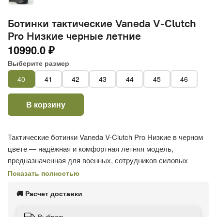
Ботинки тактические Vaneda V-Clutch
Pro Низкие черные летние
10990.0 ₽
Выберите размер
40
41
42
43
44
45
46
В корзину
Тактические ботинки Vaneda V-Clutch Pro Низкие в черном
цвете — надёжная и комфортная летняя модель,
предназначенная для военных, сотрудников силовых
структур и активных людей. Литьевая подошва с глубоким
Показать полностью
протектором обеспечивает отличное сцепление с
🚚 Расчет доставки
различными поверхностями: асфальтом, камнями, грунтом,
травой и песком.
Выбрать