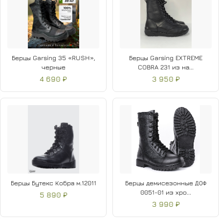
Берцы Garsing 35 «RUSH»,
Берцы Garsing EXTREME
черные
COBRA 231 из на...
4 690 ₽
3 950 ₽
Берцы Бутекс Кобра м.12011
Берцы демисезонные ДОФ
0051-01 из хро...
5 890 ₽
3 990 ₽