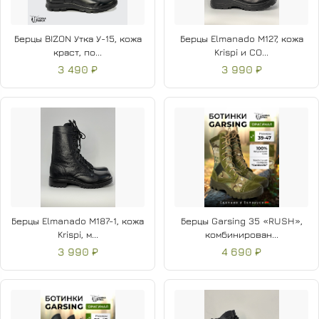
Берцы BIZON Утка У-15, кожа
Берцы Elmanado M127, кожа
краст, по...
Krispi и CO...
3 490 ₽
3 990 ₽
Берцы Elmanado M187-1, кожа
Берцы Garsing 35 «RUSH»,
Krispi, м...
комбинирован...
3 990 ₽
4 690 ₽