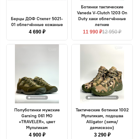
Ботинки тактические
Vaneda V-Clutch 1203 On
Берцы ДОФ Стилет 5021-
Duty хаки облегчённые
01 облегчённые кожаные
летние
4 690 ₽
11 990 ₽
12 950 ₽
Полуботинки мужские
Тактические ботинки 1002
Garsing 061 МО
Мультикам, подошва
«TRAVELER», цвет
Alligator (зима/
Мультикам
демисезон)
4 900 ₽
3 290 ₽