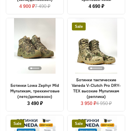
4 900 ₽
7 490 ₽
4 690 ₽
Sale
Ботинки тактические
Ботинки Lowa Zephyr Mid
Vaneda V-Clutch Pro DRY-
Мультикам, треккинговые
TEX высокие Мультикам
(лето/демисезон)
(реплика)
3 490 ₽
3 950 ₽
4 950 ₽
Sale
Sale