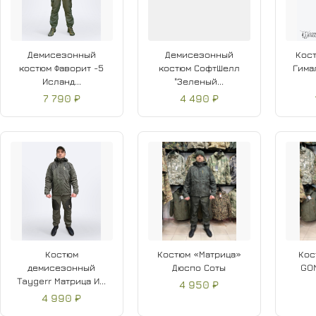
Демисезонный
Демисезонный
Кост
костюм Фаворит -5
костюм СофтШелл
Гима
Исланд...
"Зеленый...
7 790 ₽
4 490 ₽
Костюм
Костюм «Матрица»
Кос
демисезонный
Дюспо Соты
GO
Taygerr Матрица И...
4 950 ₽
4 990 ₽