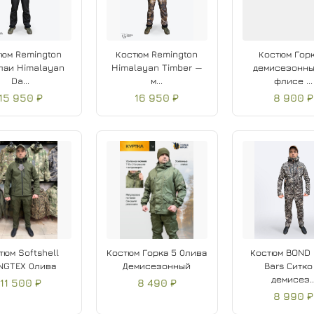
юм Remington
Костюм Remington
Костюм Горк
лаи Himalayan
Himalayan Timber —
демисезонны
Da...
м...
флисе ...
15 950 ₽
16 950 ₽
8 900 ₽
тюм Softshell
Костюм Горка 5 Олива
Костюм BOND
NGTEX Олива
Демисезонный
Bars Ситко
демисез..
11 500 ₽
8 490 ₽
8 990 ₽