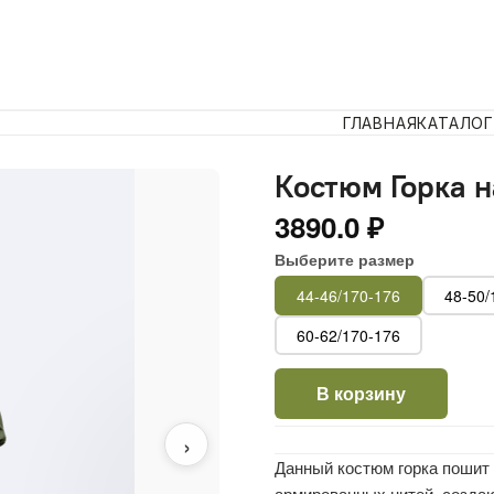
ГЛАВНАЯ
КАТАЛОГ
Костюм Горка н
3890.0 ₽
Выберите размер
44-46/170-176
48-50/
60-62/170-176
В корзину
›
Данный костюм горка пошит и
армированных нитей, создаю