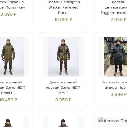
тюм Горка на
Костюм Remington
Костюм
е, Мультикам
Stalker Renewed
демисезон
Dark...
Taygerr Честер
3 890 ₽
15 950 ₽
7 950 ₽
мисезонный
Демисезонный
Костюм Горка
юм Gorka NEXT
костюм Gorka NEXT
флисе, Чер
Demi L...
Demi "...
3 890 ₽
10 450 ₽
9 950 ₽