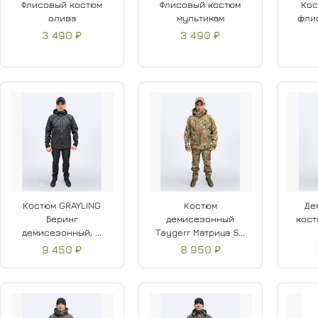
Флисовый костюм
Флисовый костюм
Кос
олива
мультикам
флис
3 490 ₽
3 490 ₽
Костюм GRAYLING
Костюм
Де
Беринг
демисезонный
кост
демисезонный, ...
Taygerr Матрица S...
9 450 ₽
8 950 ₽