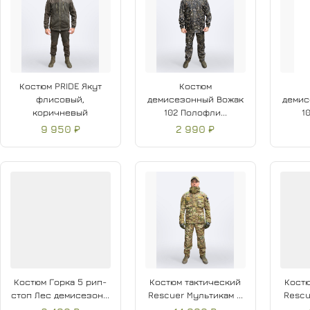
Костюм PRIDE Якут
Костюм
флисовый,
демисезонный Вожак
демис
коричневый
102 Полофли...
10
9 950 ₽
2 990 ₽
Костюм Горка 5 рип-
Костюм тактический
Костю
стоп Лес демисезон...
Rescuer Мультикам ...
Rescu