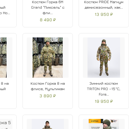
Костюм Горка 6М
Костюм PRIDE Магнум
ный
Grand "Пиксель" с
демисезонный, хак...
 Но...
фли...
13 950 ₽
8 490 ₽
 8 на
Костюм Горка 8 на
Зимний костюм
ный
флисе, Мультикам
TRITON PRO –15 °C,
Fore...
3 890 ₽
19 950 ₽