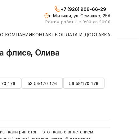
+7 (926) 909-66-29
г. Мытищи, ул. Семашко, 25А
Режим работы: с 9:00 до 20:00
О КОМПАНИИ
КОНТАКТЫ
ОПЛАТА И ДОСТАВКА
а флисе, Олива
170-176
52-54/170-176
56-58/170-176
з ткани рип-стоп – это ткань с вплетением
щим "каркас" изделия, который делает её