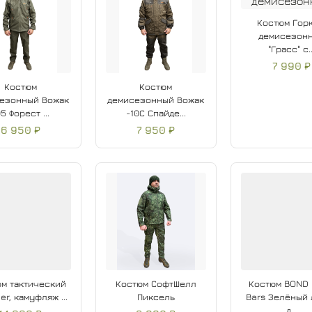
Костюм Горк
демисезон
"Грасс" с..
7 990 ₽
Костюм
Костюм
езонный Вожак
демисезонный Вожак
5 Форест ...
-10С Спайде...
6 950 ₽
7 950 ₽
м тактический
Костюм СофтШелл
Костюм BOND
er, камуфляж ...
Пиксель
Bars Зелёный
д...