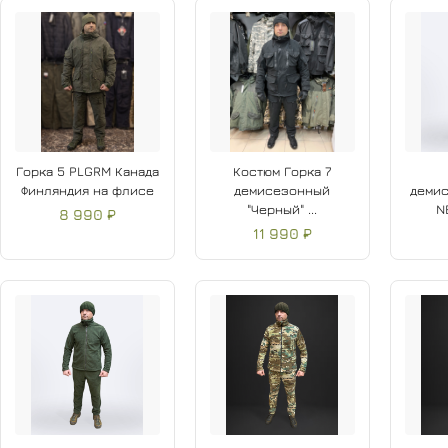
Горка 5 PLGRM Канада
Костюм Горка 7
Финляндия на флисе
демисезонный
демис
"Черный" ...
NE
8 990 ₽
11 990 ₽