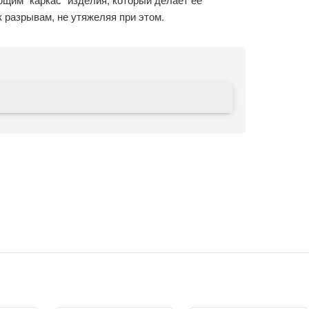
к разрывам, не утяжеляя при этом.
ок, который обеспечивает процесс воздухообмена,
оскопичность и комфорт; а также полиэстер,
 имеет отличные показатели по истиранию и
ый внешний вид на протяжении всего срока
ет усадку, не мнется и сохраняет стойкий цвет,
йствием солнечных лучей и после
кивающими свойствами, не пропускает ветер, даже
т.
интепоном + флисовая подкладка.