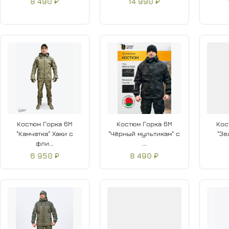
8 490 ₽
14 990 ₽
Костюм Горка 6М
Костюм Горка 6М
Кос
"Камчатка" Хаки с
"Чёрный мультикам" с
"Зе
фли...
...
6 950 ₽
8 490 ₽