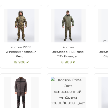
Костюм PRIDE
Костюм
Winchester Бавария
демисезонный Барс
деми
Лес, ...
CITY Исланди...
СК
19 900 ₽
8 900 ₽