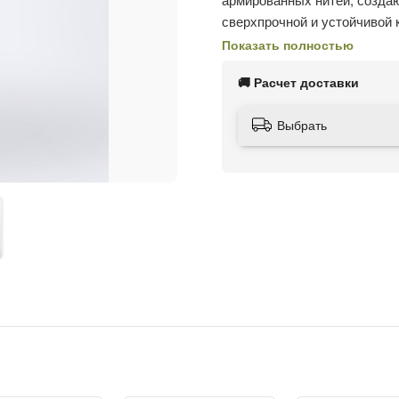
сверхпрочной и устойчивой 
Показать полностью
В состав ткани входит хлоп
позволяя телу дышать, гигр
🚚 Расчет доставки
благодаря которому, костюм
носкости, сохраняет отличн
Выбрать
эксплуатации изделия: не да
даже под длительным возде
многочисленных стирок.
Обладает влаго- грязеоттал
сильные порывы. Не шурши
Куртка и брюки утеплены с