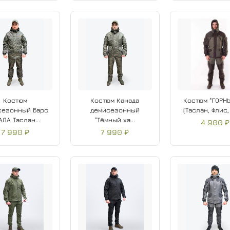
Костюм
Костюм Канада
Костюм "ГОРНЫ
сезонный Барс
демисезонный
(Таслан, Флис, 
АЛА Таслан...
"Тёмный ха...
4 900 ₽
7 990 ₽
7 990 ₽