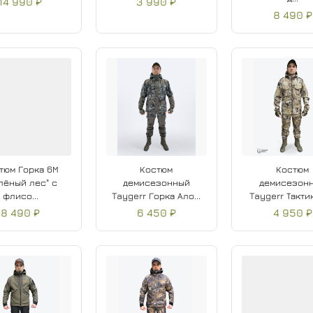
14 990 ₽
3 990 ₽
8 490 ₽
тюм Горка 6М
Костюм
Костюм
лёный лес" с
демисезонный
демисезон
флисо...
Taygerr Горка Ало...
Taygerr Тактик
8 490 ₽
6 450 ₽
4 950 ₽