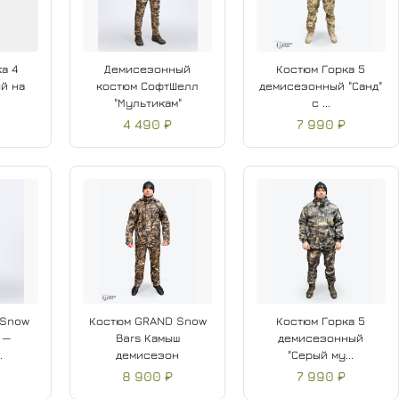
а 4
Демисезонный
Костюм Горка 5
й на
костюм СофтШелл
демисезонный "Санд"
"Мультикам"
с ...
4 490 ₽
7 990 ₽
 Snow
Костюм GRAND Snow
Костюм Горка 5
 —
Bars Камыш
демисезонный
.
демисезон
"Серый му...
8 900 ₽
7 990 ₽