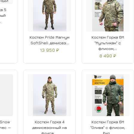
а 5
ный
.
Костюм Pride Магнум
Костюм Горка 6М
SoftShell демисез...
"Мультикам" с
флисом,...
13 950 ₽
8 490 ₽
 Snow
Костюм Горка 4
Костюм Горка 6М
 лес —
демисезонный на
"Олива" с флисом,
флисе ...
Рип...