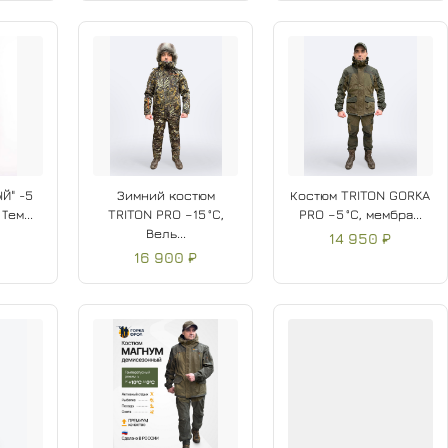
Й" -5
Зимний костюм
Костюм TRITON GORKA
Тем...
TRITON PRO –15 °C,
PRO –5 °C, мембра...
Вель...
14 950 ₽
16 900 ₽