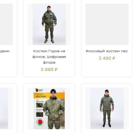
 деми
Костюм Горка на
Флисовый костюм лес
флисе, Цифровая
3 490 ₽
флора
3 890 ₽