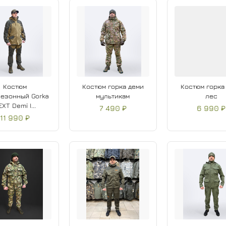
Костюм
Костюм горка деми
Костюм горка
езонный Gorka
мультикам
лес
XT Demi I...
7 490 ₽
6 990 ₽
11 990 ₽