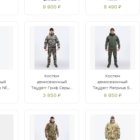
8 900 ₽
8 490 ₽
Костюм
Костюм
ный
демисезонный
демисезонный
 NE...
Taygerr Гриф Серы...
Taygerr Матрица S...
3 850 ₽
8 950 ₽