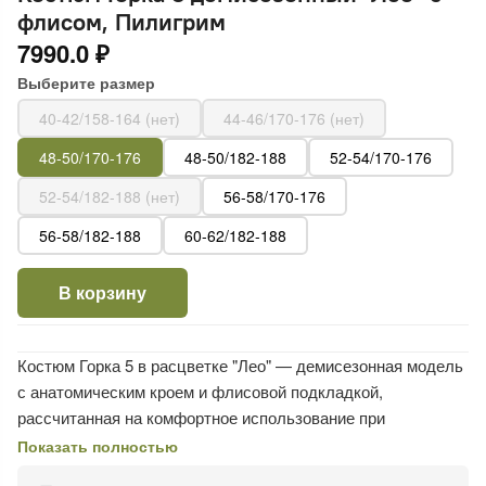
флисом, Пилигрим
7990.0 ₽
Выберите размер
40-42/158-164 (нет)
44-46/170-176 (нет)
48-50/170-176
48-50/182-188
52-54/170-176
52-54/182-188 (нет)
56-58/170-176
56-58/182-188
60-62/182-188
В корзину
Костюм Горка 5 в расцветке "Лео" — демисезонная модель
с анатомическим кроем и флисовой подкладкой,
рассчитанная на комфортное использование при
температуре до -10°C. Выполнен из прочной ткани рип-стоп
Показать полностью
с армированными нитями, устойчивой к разрывам, износу и