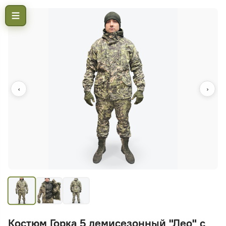
‹
›
Костюм Горка 5 демисезонный "Лео" с