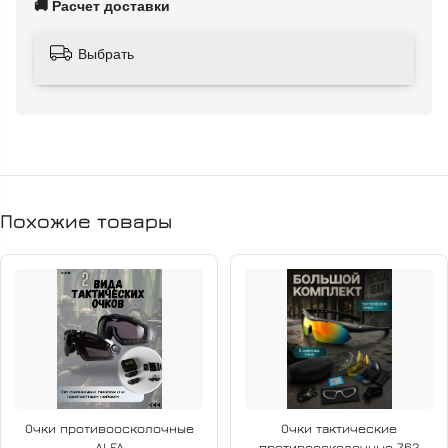
🚚 Расчет доставки
влиянию внешней среды. Хлопок в составе обеспечивает
воздухопроницаемость и комфорт, полиэстер —
Выбрать
долговечность, стойкость цвета и форму изделия.
Материал не шуршит, защищает от влаги, грязи и сильного
ветра. Удобная конструкция включает 7 карманов на куртке
и 6 — на брюках. Центральная молния усилена, все
пуговицы закреплены на канадской ленте. Плотный
капюшон регулируется по объёму, а внутренние пыльники
защищают от насекомых и загрязнений.
Похожие товары
Комплектация: куртка, брюки, подтяжки.
Производство: Белоруссия (Пилигрим). Плотность ткани:
214 г/м².
Очки противоосколочные
Очки тактические
ALFA
противоосколочные 7.62