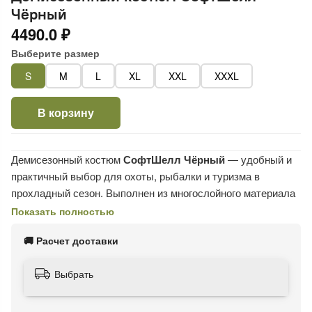
Чёрный
4490.0 ₽
Выберите размер
S
M
L
XL
XXL
XXXL
В корзину
Демисезонный костюм
СофтШелл Чёрный
— удобный и
практичный выбор для охоты, рыбалки и туризма в
прохладный сезон. Выполнен из многослойного материала
SoftShell
, мягкого и приятного на ощупь, с внутренним
Показать полностью
слоем из флиса.
🚚 Расчет доставки
Материал не вызывает раздражений на коже, легко
стирается, быстро сохнет и не требует глажки, что делает
Выбрать
уход за костюмом максимально простым. Рекомендован
для использования при температуре до 0°C.