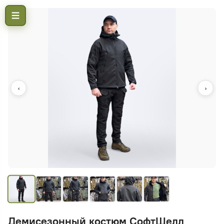
‹
›
Демисезонный костюм СофтШелл