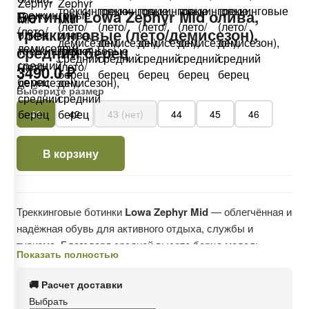
Ботинки Lowa Zephyr Mid олива,
треккинговые (лето/демисезон),
средний берец
3490.0 ₽
Выберите размер
41
42
43 (нет)
44
45
46
В корзину
Треккинговые ботинки
Lowa Zephyr Mid
— облегчённая и
надёжная обувь для активного отдыха, службы и
туризма. Благодаря средней высоте берца модель
Показать полностью
обеспечивает баланс между свободой движений и
фиксацией голеностопа.
🚚 Расчет доставки
Выбрать
Верх выполнен из натурального нубука и прочной