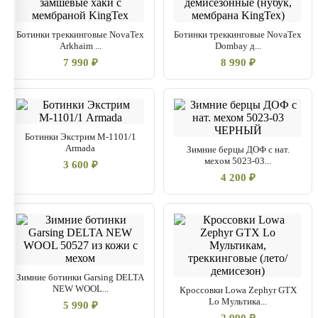
Ботинки треккинговые NovaTex
Ботинки треккинговые NovaTex
Arkhaim ...
Dombay д...
7 990 ₽
8 990 ₽
Ботинки Экстрим М-1101/1
Armada
Зимние берцы ДОФ с нат.
мехом 5023-03...
3 600 ₽
4 200 ₽
Зимние ботинки Garsing DELTA
NEW WOOL...
Кроссовки Lowa Zephyr GTX
Lo Мультика...
5 990 ₽