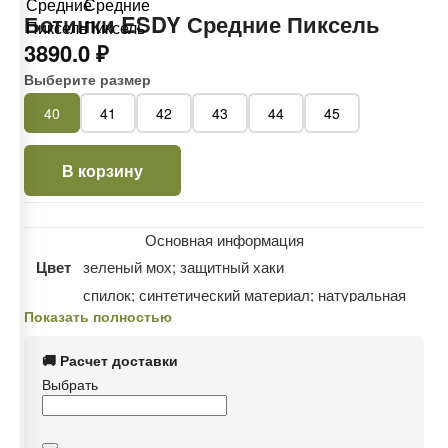
Ботинки ESDY Средние Пиксель
3890.0 ₽
Выберите размер
40
41
42
43
44
45
В корзину
Основная информация
Цвет
зеленый мох; защитный хаки
спилок; синтетический материал; натуральная
Состав
Показать полностью
кожа; хлопок; пластик; металл
Пол
Мужской
🚚 Расчет доставки
Дополнительная информация
Выбрать
Сезон
демисезон
Материал подкладки
текстиль; микрофибра