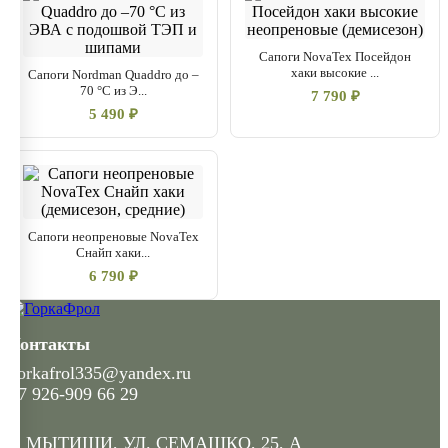
Сапоги NovaTex Посейдон
хаки высокие ...
Сапоги Nordman Quaddro до –
70 °C из Э...
7 790 ₽
5 490 ₽
Сапоги неопреновые NovaTex
Снайп хаки...
6 790 ₽
Контакты
gorkafrol335@yandex.ru
+7 926-909 66 29
Г. МЫТИЩИ, УЛ. СЕМАШКО, 25, А