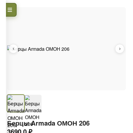
‹
›
Берцы Armada ОМОН 206
3690.0 ₽