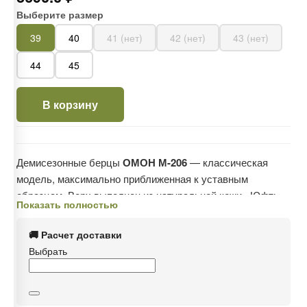
Выберите размер
39
40
41 (нет)
42 (нет)
43 (нет)
44
45
В корзину
Демисезонные берцы
ОМОН М-206
— классическая
модель, максимально приближенная к уставным
образцам. Верх выполнен из натуральной кожи «Юфть»
Показать полностью
с дополнительными вставками из прочной эко-кожи.
Основные зоны повышенной нагрузки — носок и задник
🚚 Расчет доставки
— изготовлены из кожи «Юфть» для увеличения срока
Выбрать
службы обуви.
Высота берца составляет 20 см, что относит модель к
категории с низким берцем. Полуглухой клапан