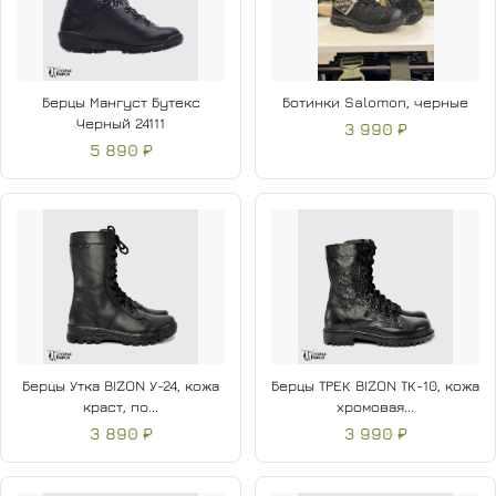
Берцы Мангуст Бутекс
Ботинки Salomon, черные
Черный 24111
3 990 ₽
5 890 ₽
Берцы Утка BIZON У-24, кожа
Берцы ТРЕК BIZON ТК-10, кожа
краст, по...
хромовая...
3 890 ₽
3 990 ₽