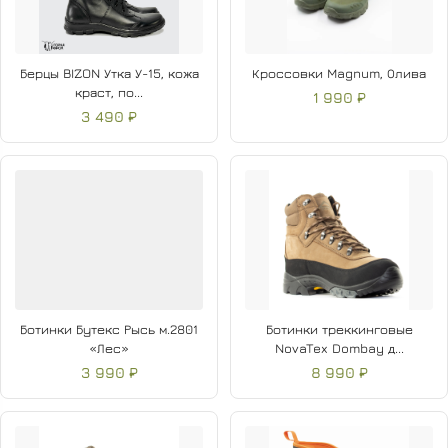
Берцы BIZON Утка У-15, кожа
Кроссовки Magnum, Олива
краст, по...
1 990 ₽
3 490 ₽
Ботинки Бутекс Рысь м.2801
Ботинки треккинговые
«Лес»
NovaTex Dombay д...
3 990 ₽
8 990 ₽