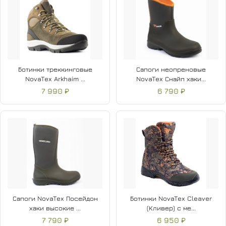
Ботинки треккинговые
Сапоги неопреновые
NovaTex Arkhaim ...
NovaTex Снайп хаки...
7 990 ₽
6 790 ₽
Сапоги NovaTex Посейдон
Ботинки NovaTex Cleaver
хаки высокие ...
(Кливер) с ме...
7 790 ₽
6 950 ₽