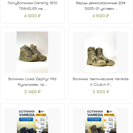
Полуботинки Garsing 161О
Берцы демисезонные ДОФ
TRAVELER на ...
5025-01 уставн...
4 900 ₽
4 690 ₽
Ботинки Lowa Zephyr Mid
Ботинки тактические Vaneda
Мультикам, тр...
V-Clutch P...
3 490 ₽
3 950 ₽