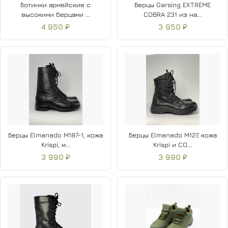
Ботинки армейские с
Берцы Garsing EXTREME
высокими берцами ...
COBRA 231 из на...
4 950 ₽
3 950 ₽
Берцы Elmanado M187-1, кожа
Берцы Elmanado M127, кожа
Krispi, м...
Krispi и CO...
3 990 ₽
3 990 ₽