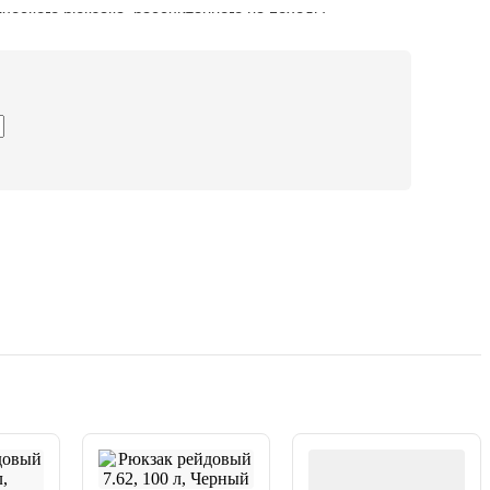
еского рюкзака, рассчитанного на походы
часов.
х отсека
с качественными молниями на 180° для
арманы
под фляжки до 9 см в диаметре.
илируемая спинка
с мягкими валиками и
для вентиляции, поддерживает правильную осанку.
-бумеранги
с сетчатыми накладками и крепёжными
аров.
саторы и утяжки
для удобства при активном
рдуры
с амортизирующим слоем.
ам (кордура 600D, нейлон, полиэстер) рюкзак