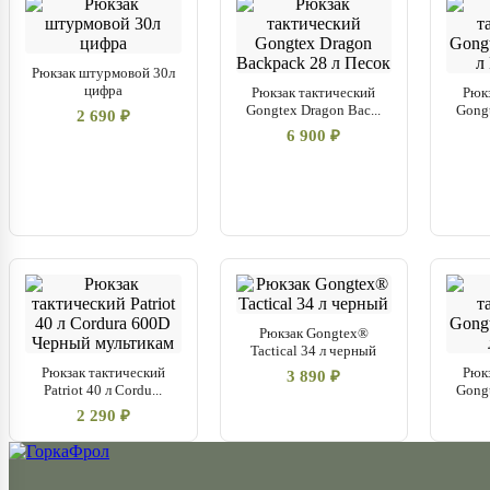
Рюкзак штурмовой 30л
цифра
Рюкзак тактический
Рюк
Gongtex Dragon Bac...
Gongt
2 690 ₽
6 900 ₽
Рюкзак Gongtex®
Tactical 34 л черный
Рюкзак тактический
Рюк
3 890 ₽
Patriot 40 л Cordu...
Gongt
2 290 ₽