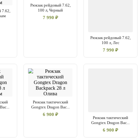
Рюкзак рейдовый 7.62,
невную эксплуатацию и длительные походы.
100 л, Черный
 7.62,
кам
7 990 ₽
Рюкзак рейдовый 7.62,
100 л, Лес
7 990 ₽
ский
Рюкзак тактический
Bac...
Gongtex Dragon Bac...
6 900 ₽
Рюкзак тактический
Gongtex Dragon Bac...
6 900 ₽