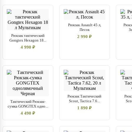
Рюкзак Assault 45 л,
Рюкза
Песок
З
Рюкзак тактический
2 990 ₽
Gongtex Hexagon 18...
4 990 ₽
Рюкзак Тактический
Рюкз
Scout, Tactica 7.6...
Scou
Тактический Рюкзак-
сумка GONGTEX одно...
1 890 ₽
4 490 ₽