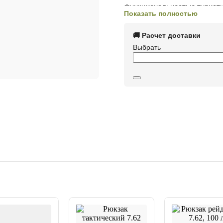
функциональностью туристич
Показать полностью
продолжительностью до 48 
🚚 Расчет доставки
Преимущества:
Выбрать
Два влагозащищённы
быстрого доступа.
Боковые сетчатые к
Анатомическая вент
центральным каналом 
Регулируемые лямки
кольцами для аксессу
Дополнительные фик
движении.
Усиленное
дно из ко
Благодаря прочным материал