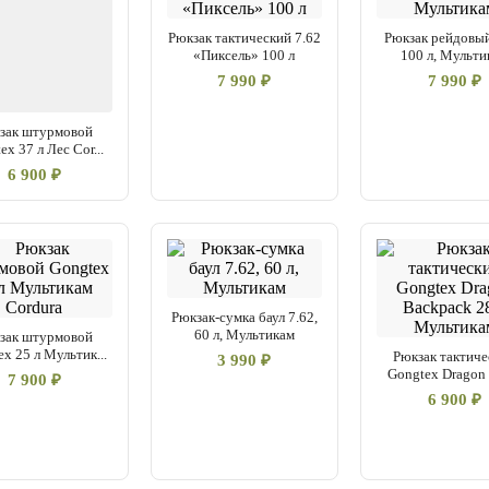
надёжно выдерживает ежед
Рюкзак тактический 7.62
Рюкзак рейдовый
«Пиксель» 100 л
100 л, Мульти
7 990 ₽
7 990 ₽
зак штурмовой
ex 37 л Лес Cor...
6 900 ₽
Рюкзак-сумка баул 7.62,
60 л, Мультикам
зак штурмовой
x 25 л Мультик...
Рюкзак тактиче
3 990 ₽
Gongtex Dragon 
7 900 ₽
6 900 ₽