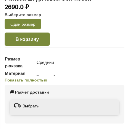
2690.0 ₽
Выберите размер
Один размер
В корзину
Размер
Средний
рюкзака
Материал
Тканевый подклад
Показать полностью
подкладки
Вместимость
30 л
🚚 Расчет доставки
рюкзака
Особенности
грудной и поясной ремни; Влагозащитный
Выбрать
рюкзака
материал; анатомическая спинка
Количество
Вентилируемые мягкие - 2 шт
лямок