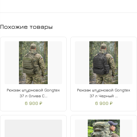
Вид застежки
Качественная молния
Декоративные
камуфляж
элементы
Похожие товары
Дополнительная информация
Высота предмета
50 см
Глубина предмета
30 см
Вес товара без упаковки (г)
1000 г
Длина упаковки
30 см
Высота упаковки
50 см
Ширина упаковки
10 см
Габариты
Рюкзак штурмовой Gongtex
Рюкзак штурмовой Gongtex
37 л Олива C...
37 л Черный ...
6 900 ₽
6 900 ₽