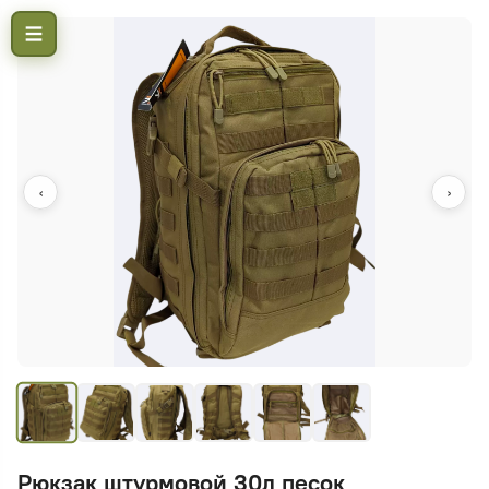
‹
›
Рюкзак штурмовой 30л песок