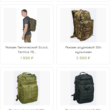
Рюкзак Тактический Scout,
Рюкзак штурмовой 30л
Tactica 7.6...
мультикам
1 890 ₽
2 690 ₽