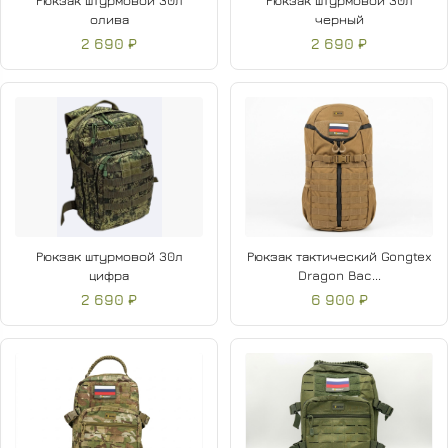
Рюкзак штурмовой 30л
Рюкзак штурмовой 30л
олива
черный
2 690 ₽
2 690 ₽
Рюкзак штурмовой 30л
Рюкзак тактический Gongtex
цифра
Dragon Bac...
2 690 ₽
6 900 ₽