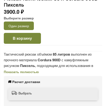
Пиксель
3900.0 ₽
Выберите размер
Один размер
В корзину
Тактический рюкзак объёмом
85 литров
выполнен из
прочного материала
Cordura 900D
с камуфляжным
рисунком
Пиксель
, подходящим для использования в
лесистой местности и городских условиях.
Показать полностью
Рюкзак оснащён
съёмным алюминиевым каркасом
,
🚚 Расчет доставки
который обеспечивает жёсткость конструкции и
равномерное распределение нагрузки.
Анатомическая
Выбрать
спинка
с амортизирующей пеной и вентиляционной сеткой
снижает нагрузку на поясницу и спину, обеспечивая