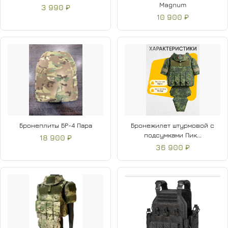
Magnum
3 990 ₽
см);
10 900 ₽
Верхний накладной карман (24 × 30 × 5 см, объём 3
л);
Основное отделение на молнии;
Скрытый карман для гидратора.
Бронеплиты БР-4 Пара
Бронежилет штурмовой с
подсумками Пик...
18 900 ₽
36 900 ₽