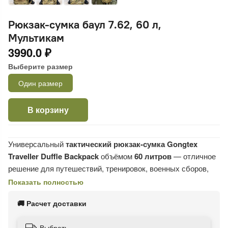
Рюкзак-сумка баул 7.62, 60 л,
Мультикам
3990.0 ₽
Выберите размер
Один размер
В корзину
Универсальный
тактический рюкзак-сумка Gongtex
Traveller Duffle Backpack
объёмом
60 литров
— отличное
решение для путешествий, тренировок, военных сборов,
охоты и активного отдыха.
Показать полностью
Особенности:
🚚 Расчет доставки
Габариты:
63 × 24 × 37 см
;
Выбрать