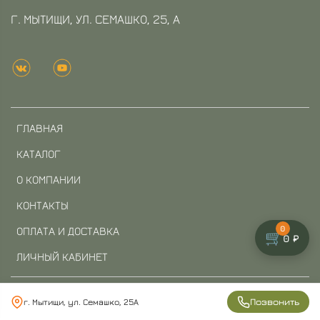
Г. МЫТИЩИ, УЛ. СЕМАШКО, 25, А
ГЛАВНАЯ
КАТАЛОГ
О КОМПАНИИ
КОНТАКТЫ
0
ОПЛАТА И ДОСТАВКА
🛒
0 ₽
ЛИЧНЫЙ КАБИНЕТ
ОФЕРТА И ПОЛИТИКА КОНФИДЕНЦИАЛЬНОСТИ
Позвонить
г. Мытищи, ул. Семашко, 25А