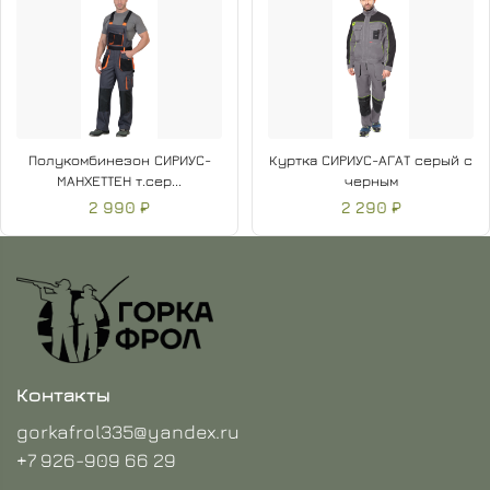
Полукомбинезон СИРИУС-
Куртка СИРИУС-АГАТ серый с
МАНХЕТТЕН т.сер...
черным
2 990 ₽
2 290 ₽
Контакты
gorkafrol335@yandex.ru
+7 926-909 66 29