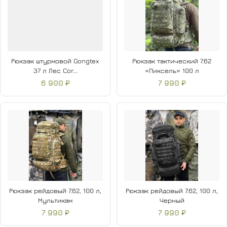
Ячейки
MOLLE
по передней, боковым и нижней
частям (65 шт.);
Боковые карманы под фляжки;
Рюкзак штурмовой Gongtex
Рюкзак тактический 7.62
Верхний клапан с подкладкой из микрофибры;
37 л Лес Cor...
«Пиксель» 100 л
6 900 ₽
7 990 ₽
Площадка под патч 70×230 мм.
Рюкзак рейдовый 7.62, 100 л,
Рюкзак рейдовый 7.62, 100 л,
Мультикам
Черный
7 990 ₽
7 990 ₽