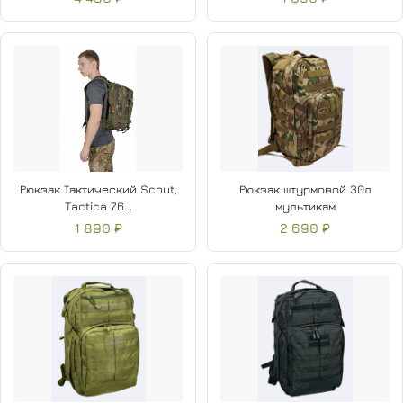
Рюкзак Тактический Scout,
Рюкзак штурмовой 30л
Tactica 7.6...
мультикам
1 890 ₽
2 690 ₽