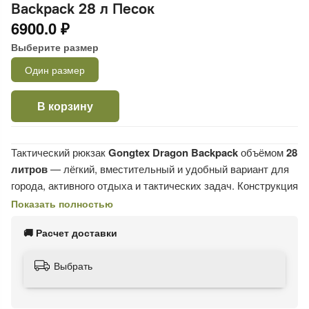
Backpack 28 л Песок
6900.0 ₽
Выберите размер
Один размер
В корзину
Тактический рюкзак
Gongtex Dragon Backpack
объёмом
28
литров
— лёгкий, вместительный и удобный вариант для
города, активного отдыха и тактических задач. Конструкция
с
Y-образной молнией
обеспечивает быстрый доступ к
Показать полностью
содержимому с любой стороны. Изготовлен из плотной
🚚 Расчет доставки
влагостойкой
Cordura 600D
с прочными прорезиненными
молниями, выдерживает высокие нагрузки.
Выбрать
Особенности:
Объём 28 л, вес 900 г;