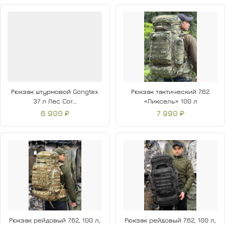
фронтальный карман;
Верхняя нейлоновая диафрагма высотой 30 см для
увеличения объёма;
Петлевидные ручки для переноски сверху и снизу.
Рюкзак штурмовой Gongtex
Рюкзак тактический 7.62
37 л Лес Cor...
«Пиксель» 100 л
6 900 ₽
7 990 ₽
Рюкзак рейдовый 7.62, 100 л,
Рюкзак рейдовый 7.62, 100 л,