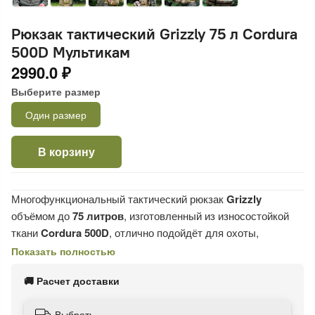
Рюкзак тактический Grizzly 75 л Cordura
500D Мультикам
2990.0 ₽
Выберите размер
Один размер
В корзину
Многофункциональный тактический рюкзак
Grizzly
объёмом до
75 литров
, изготовленный из износостойкой
ткани
Cordura 500D
, отлично подойдёт для охоты,
рыбалки, туристических походов и дальних путешествий.
Показать полностью
Рюкзак оснащён
усиленным алюминиевым каркасом
🚚 Расчет доставки
для жёсткости и стабильной формы, а также мягкой
ортопедической спинкой с вентиляционной сеткой, что
Выбрать