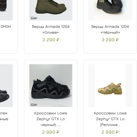
 ОМОН
Берцы Armada 1204
Берцы Armada 1204
«Олива»
«Чёрный»
3 290 ₽
3 290 ₽
ртек
Кроссовки Lowa
Кроссовки Lowa
аные
Zephyr GTX Lo
Zephyr GTX Lo
черный, ...
(Реплика...
2 990 ₽
2 990 ₽