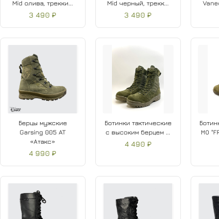
Mid олива, трекки...
Mid черный, трекк...
Vaned
3 490 ₽
3 490 ₽
Берцы мужские
Ботинки тактические
Ботин
Garsing 005 AT
с высоким берцем ...
МО "F
«Атакс»
4 490 ₽
4 990 ₽