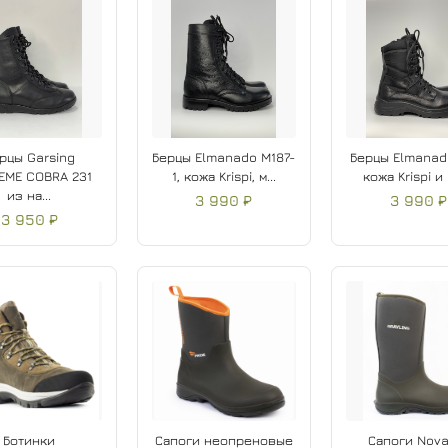
рцы Garsing
Берцы Elmanado M187-
Берцы Elmanado
EME COBRA 231
1, кожа Krispi, м...
кожа Krispi и 
из на...
3 990 ₽
3 990 ₽
3 950 ₽
Ботинки
Сапоги неопреновые
Сапоги Nova