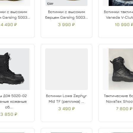
нки с высоким
Ботинки с высоким
Ботинки такти
 Garsing 5003...
берцем Garsing 5003...
Vaneda V-Clutc
4 490 ₽
3 990 ₽
10 990 
ы ДОФ 5020-02
Ботинки Lowa Zephyr
Тактические б
вные кожаные
Mid TF (реплика) ...
NovaTex Shoote
об...
3 490 ₽
7 800 ₽
3 850 ₽