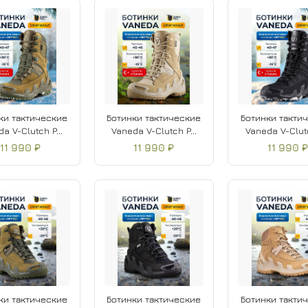
Мягкий кант и удобная
Подошва
BUTEK 1
с р
Отличная вентиляция 
Подходит для тактичес
ки тактические
Ботинки тактические
Ботинки такти
a V-Clutch P...
Vaneda V-Clutch P...
Vaneda V-Clutc
11 990 ₽
11 990 ₽
11 990 
ки тактические
Ботинки тактические
Ботинки такти