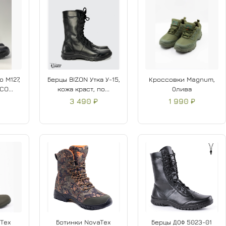
 M127,
Берцы BIZON Утка У-15,
Кроссовки Magnum,
CO...
кожа краст, по...
Олива
3 490 ₽
1 990 ₽
Tex
Ботинки NovaTex
Берцы ДОФ 5023-01