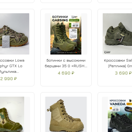
ссовки Lowa
Ботинки с высокими
Кроссовки Sa
phyr GTX Lo
берцами 35 О «RUSH...
(Реплика) О
Мультика...
4 690 ₽
3 690 ₽
2 990 ₽