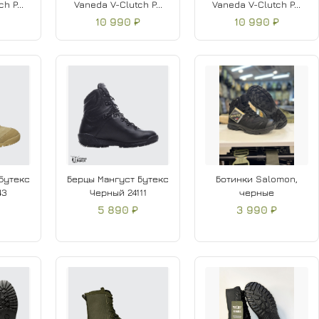
h P...
Vaneda V-Clutch P...
Vaneda V-Clutch P...
₽
10 990 ₽
10 990 ₽
Бутекс
Берцы Мангуст Бутекс
Ботинки Salomon,
43
Черный 24111
черные
5 890 ₽
3 990 ₽