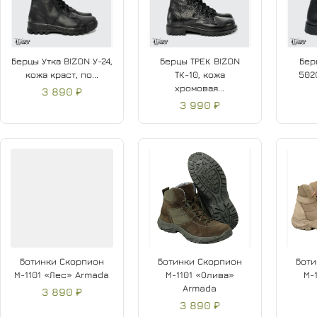
Берцы Утка BIZON У-24,
Берцы ТРЕК BIZON
Бер
кожа краст, по...
ТК-10, кожа
502
хромовая...
3 890 ₽
3 990 ₽
Ботинки Скорпион
Ботинки Скорпион
Боти
М-1101 «Лес» Armada
М-1101 «Олива»
М-
Armada
3 890 ₽
3 890 ₽