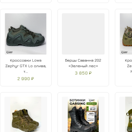
Кроссовки Lowa
Берцы Саванна 202
Кро
Zephyr GTX Lo олива,
«Зеленый лес»
Ze
т...
3 850 ₽
2 990 ₽