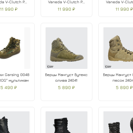
a V-Clutch P...
Vaneda V-Clutch P...
Vaneda V-Clutc
11 990 ₽
11 990 ₽
11 990 
ки Garsing 0048
Берцы Мангуст Бутекс
Берцы Мангуст 
ROG" мультикам
олива 24041
песок 240
5 490 ₽
5 890 ₽
5 890 ₽