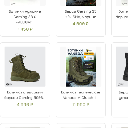
Ботинки мужские
Берцы Garsing 35
Боти
Garsing 33 О
«RUSH», черные
берцем
«ALLIGAT...
4 690 ₽
7 450 ₽
Ботинки с высоким
Ботинки тактические
Берц
берцем Garsing 5003...
Vaneda V-Clutch 1...
уста
4 990 ₽
11 990 ₽