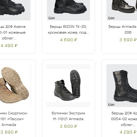
цы ДОФ Акела
Берцы BIZON ТК-20,
Берцы Armada
0-01 кожаные
хромовая кожа, под...
206
облег...
4 690 ₽
3 690 ₽
4 490 ₽
нки Скорпион
Ботинки Экстрим
Берцы ДОФ А
1101 «Песок»
М-1101/1 Armada
0054-02 кож
Armada
облег...
3 600 ₽
3 890 ₽
4 290 ₽