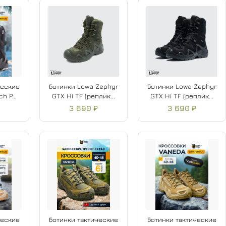
 конструкция голенища
еверсивным протектором
для жаркой погоды
ких задач и активного отдыха
ческие
Ботинки Lowa Zephyr
Ботинки Lowa Zephyr
h P...
GTX Hi TF (реплик...
GTX Hi TF (реплик...
₽
3 690 ₽
3 690 ₽
ческие
Ботинки тактические
Ботинки тактические