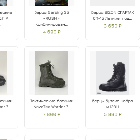
ческие
Берцы Garsing 35
Берцы BIZON СПАРТАК
h P...
«RUSH»,
СП-15 Летние, под...
комбинирован...
₽
3 650 ₽
4 690 ₽
отинки
Тактические ботинки
Берцы Бутекс Кобра
r 7...
NovaTex Warrior 7...
м.12011
7 800 ₽
5 890 ₽