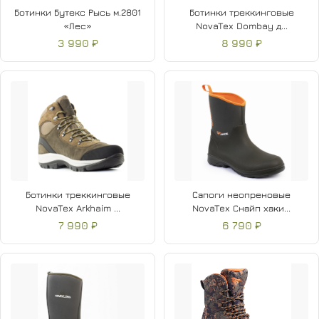
Ботинки Бутекс Рысь м.2801
Ботинки треккинговые
«Лес»
NovaTex Dombay д...
3 990 ₽
8 990 ₽
Ботинки треккинговые
Сапоги неопреновые
NovaTex Arkhaim ...
NovaTex Снайп хаки...
7 990 ₽
6 790 ₽