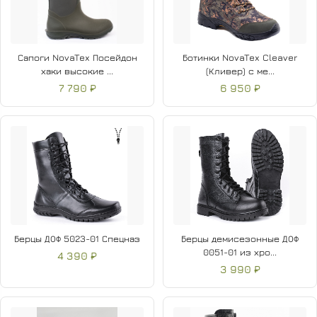
Сапоги NovaTex Посейдон
Ботинки NovaTex Cleaver
хаки высокие ...
(Кливер) с ме...
7 790 ₽
6 950 ₽
Берцы ДОФ 5023-01 Спецназ
Берцы демисезонные ДОФ
0051-01 из хро...
4 390 ₽
3 990 ₽