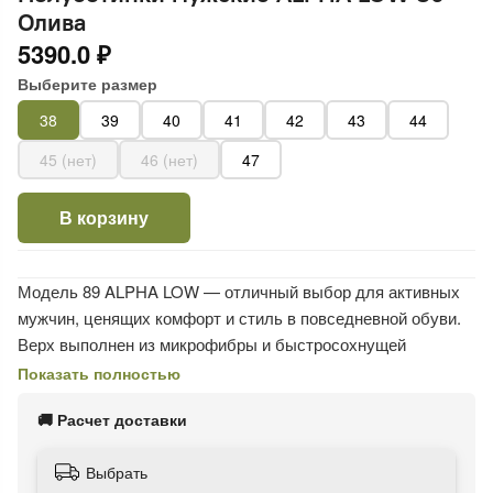
Олива
5390.0 ₽
Выберите размер
38
39
40
41
42
43
44
45 (нет)
46 (нет)
47
В корзину
Модель 89 ALPHA LOW — отличный выбор для активных
мужчин, ценящих комфорт и стиль в повседневной обуви.
Верх выполнен из микрофибры и быстросохнущей
сетчатой ткани с гидрофобной пропиткой, которая
Показать полностью
защищает от легких осадков и влаги.
🚚 Расчет доставки
Подошва двухслойная: полиуретан обеспечивает
амортизацию, а резина с глубоким протектором
Выбрать