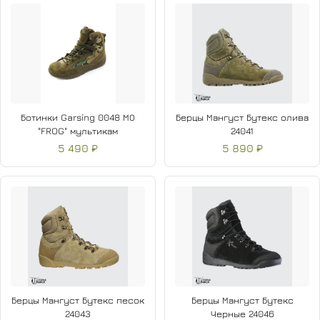
Ботинки Garsing 0048 МО
Берцы Мангуст Бутекс олива
"FROG" мультикам
24041
5 490 ₽
5 890 ₽
Берцы Мангуст Бутекс песок
Берцы Мангуст Бутекс
24043
Черные 24046