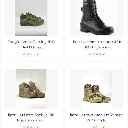
Полуботинки Garsing 161О
Берцы демисезонные ДОФ
TRAVELER на ...
5025-01 уставн...
4 900 ₽
4 690 ₽
Ботинки Lowa Zephyr Mid
Ботинки тактические Vaneda
Мультикам, тр...
V-Clutch P...
3 490 ₽
3 950 ₽