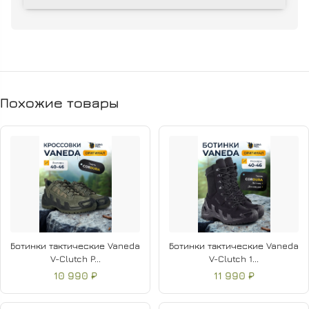
гарантирует отличное сцепление на разных поверхностях.
Грунтозацепы на носке и пятке добавляют уверенности при
ходьбе по пересечённой местности.
Метод крепления подошвы — литьевой, что гарантирует
прочность и долговечность. Полуботинки обладают
полуглухим клапаном, термопластическим подноском и
Похожие товары
задником с двухсторонним клеевым покрытием для
дополнительной защиты и поддержки стопы.
Ботинки тактические Vaneda
Ботинки тактические Vaneda
V-Clutch P...
V-Clutch 1...
10 990 ₽
11 990 ₽