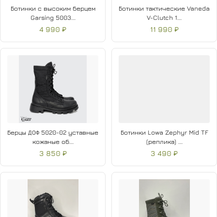
Ботинки с высоким берцем
Ботинки тактические Vaneda
Garsing 5003...
V-Clutch 1...
4 990 ₽
11 990 ₽
Берцы ДОФ 5020-02 уставные
Ботинки Lowa Zephyr Mid TF
кожаные об...
(реплика) ...
3 850 ₽
3 490 ₽