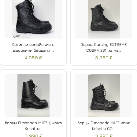
Ботинки армейские с
Берцы Garsing EXTREME
высокими берцами ...
COBRA 231 из на...
4 950 ₽
3 950 ₽
Берцы Elmanado M187-1, кожа
Берцы Elmanado M127, кожа
Krispi, м...
Krispi и CO...
3 990 ₽
3 990 ₽